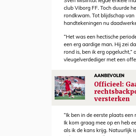
Sven Mislintat legde enkele ma
club Viborg FF. Toch duurde he
rondkwam. Tot blijdschap van d
handtekeningen nu daadwerkel
“Het was een hectische periode,
een erg aardige man. Hij zei d
rond is, ben ik erg opgelucht,” 
vleugelverdediger met een offen
AANBEVOLEN
Officieel: G
rechtsbackpo
versterken
“Ik ben in de eerste plaats ee
Ik kom graag mee op en heb een
als ik de kans krijg. Natuurlijk