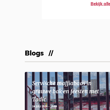
Bekijk al
Blogs
Servische maffiabaas in
grauwe bak en feesten met
Tadic
24 JULI 2026 - 11:59