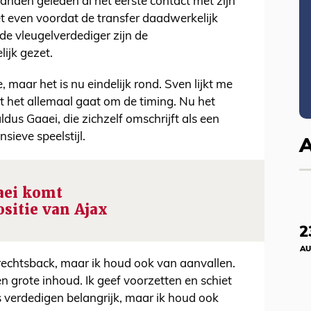
anden geleden al het eerste contact met zijn
t even voordat de transfer daadwerkelijk
e vleugelverdediger zijn de
ijk gezet.
 maar het is nu eindelijk rond. Sven lijkt me
at het allemaal gaat om de timing. Nu het
aldus Gaaei, die zichzelf omschrijft als een
sieve speelstijl.
aaei komt
sitie van Ajax
2
AU
n rechtsback, maar ik houd ook van aanvallen.
 grote inhoud. Ik geef voorzetten en schiet
 is verdedigen belangrijk, maar ik houd ook