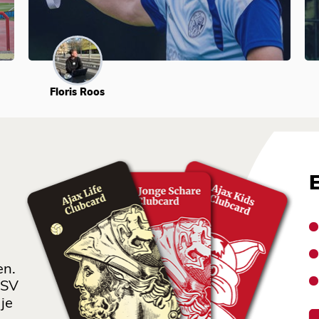
Floris Roos
en.
 SV
je