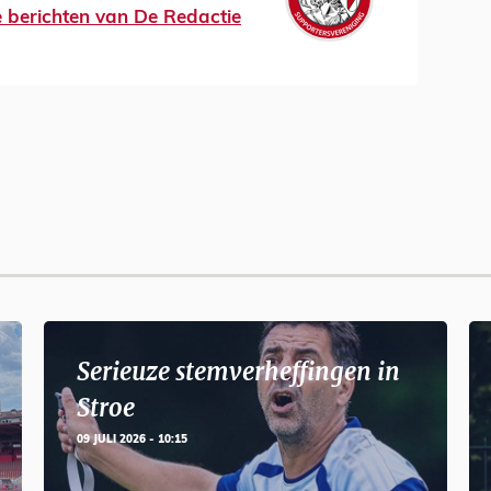
le berichten van De Redactie
Serieuze stemverheffingen in
Stroe
09 JULI 2026 - 10:15