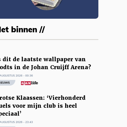
et binnen //
s dit de laatste wallpaper van
odts in de Johan Cruijff Arena?
AUGUSTUS 2026 - 00:36
IEUWS
rotse Klaassen: ‘Vierhonderd
uels voor mijn club is heel
peciaal’
AUGUSTUS 2026 - 23:43