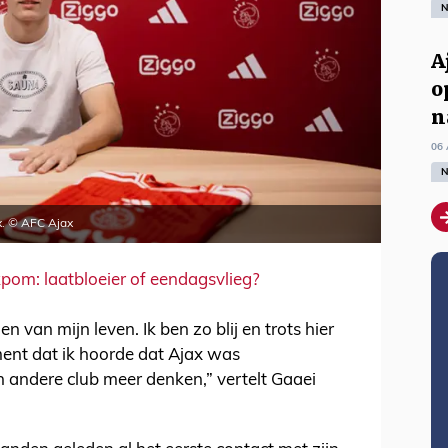
N
A
o
n
06 
N
ax. © AFC Ajax
pom: laatbloeier of eendagsvlieg?
 van mijn leven. Ik ben zo blij en trots hier
oment dat ik hoorde dat Ajax was
n andere club meer denken,” vertelt Gaaei