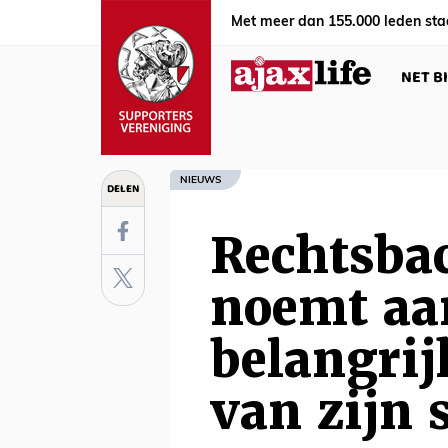
Met meer dan 155.000 leden sta
NET B
NIEUWS
DELEN
Rechtsba
noemt aa
belangrij
van zijn 