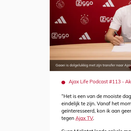
Gaaei is dolgelukkig met zijn transfer naar Aj
Ajax Life Podcast #113 - Ak
“Het is een van de mooiste dagen
eindelijk te zijn. Vanaf het m
geïnteresseerd, kon ik aan gee
tegen
Ajax TV
.