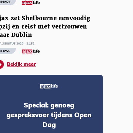
IEUWS
jax zet Shelbourne eenvoudig
pzij en reist met vertrouwen
aar Dublin
AUGUSTUS 2026 - 21:52
IEUWS
Bekijk meer
Special: genoeg
gespreksvoer tijdens Open
Dag