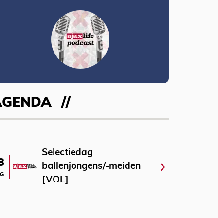
AGENDA
Selectiedag
3
ballenjongens/-meiden
G
[VOL]