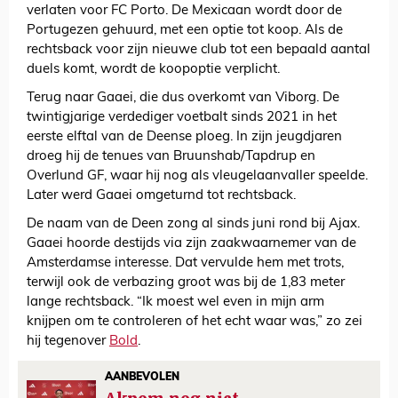
verlaten voor FC Porto. De Mexicaan wordt door de
Portugezen gehuurd, met een optie tot koop. Als de
rechtsback voor zijn nieuwe club tot een bepaald aantal
duels komt, wordt de koopoptie verplicht.
Terug naar Gaaei, die dus overkomt van Viborg. De
twintigjarige verdediger voetbalt sinds 2021 in het
eerste elftal van de Deense ploeg. In zijn jeugdjaren
droeg hij de tenues van Bruunshab/Tapdrup en
Overlund GF, waar hij nog als vleugelaanvaller speelde.
Later werd Gaaei omgeturnd tot rechtsback.
De naam van de Deen zong al sinds juni rond bij Ajax.
Gaaei hoorde destijds via zijn zaakwaarnemer van de
Amsterdamse interesse. Dat vervulde hem met trots,
terwijl ook de verbazing groot was bij de 1,83 meter
lange rechtsback. “Ik moest wel even in mijn arm
knijpen om te controleren of het echt waar was,” zo zei
hij tegenover
Bold
.
AANBEVOLEN