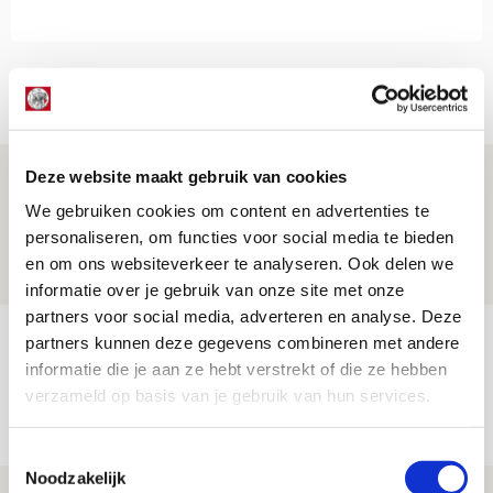
Net binnen //
Deze website maakt gebruik van cookies
Volop enthousiasme in fotoverslag van
Europees treffen met Shelbourne
We gebruiken cookies om content en advertenties te
personaliseren, om functies voor social media te bieden
07 AUGUSTUS 2026 - 09:00
en om ons websiteverkeer te analyseren. Ook delen we
FOTOVERSLAG
informatie over je gebruik van onze site met onze
partners voor social media, adverteren en analyse. Deze
Míchel niet blij met resultaat en spel
partners kunnen deze gegevens combineren met andere
na rust: ‘De focus nam af’
informatie die je aan ze hebt verstrekt of die ze hebben
verzameld op basis van je gebruik van hun services.
07 AUGUSTUS 2026 - 08:30
NIEUWS
Toestemmingsselectie
Noodzakelijk