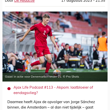
Door
De Redactie
17 augustus 2023 - 21:35
Gaaei in actie voor Denemarken onder 21. © Pro Shots
Ajax Life Podcast #113 - Akpom: laatbloeier of
eendagsvlieg?
Daarmee heeft Ajax de opvolger van Jorge Sánchez
binnen, die Amsterdam – al dan niet tijdelijk – gaat