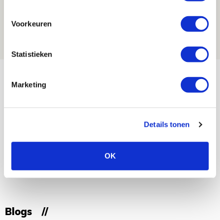
Is dit de laatste wallpaper van Godts in
de Johan Cruijff Arena?
Voorkeuren
07 AUGUSTUS 2026 - 00:36
NIEUWS
Statistieken
Bekijk meer
Marketing
AGENDA
Selectiedag ballenjongens/-meiden
23
Details tonen
[VOL]
AUG
OK
11
Geef Mij Maar Amsterdam
SEP
Blogs