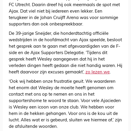
FC Utrecht. Daarin dreef hij ook meermaals de spot met
Ajax. Dat viel niet bij iedereen even lekker. Een
terugkeer in de Johan Cruijff Arena was voor sommige
supporters dan ook onbespreekbaar.
De 39-jarige Sneijder, die honderdtachtig officiële
wedstrijden in de hoofdmacht van Ajax speelde, besloot
het gesprek aan te gaan met afgevaardigden van de F-
side en de Ajax Supporters Delegatie. ‘Tijdens dit
gesprek heeft Wesley aangegeven dat hij in het
verleden dingen heeft gedaan die niet handig waren. Hij
heeft daarvoor zijn excuses gemaakt’,
zo lezen we
.
‘Ook wij hebben onze frustratie geuit. We waarderen
het enorm dat Wesley de moeite heeft genomen om
contact met ons op te nemen en ons in het
supportershome te woord te staan. Voor vele Ajacieden
is Wesley een icoon van onze club. We hebben voor
hem in de hekken gehangen. Voor ons is de kou uit de
lucht. Alles wat er is gebeurd, sluiten we hiermee af,’ zijn
de afsluitende woorden.