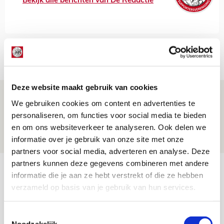
Bekijk alle berichten van De Redactie
Net binnen //
Deze website maakt gebruik van cookies
Volop enthousiasme in fotoverslag van
We gebruiken cookies om content en advertenties te
Europees treffen met Shelbourne
personaliseren, om functies voor social media te bieden
en om ons websiteverkeer te analyseren. Ook delen we
07 AUGUSTUS 2026 - 09:00
informatie over je gebruik van onze site met onze
FOTOVERSLAG
partners voor social media, adverteren en analyse. Deze
partners kunnen deze gegevens combineren met andere
Míchel niet blij met resultaat en spel
informatie die je aan ze hebt verstrekt of die ze hebben
na rust: ‘De focus nam af’
verzameld op basis van je gebruik van hun services.
07 AUGUSTUS 2026 - 08:30
NIEUWS
Toestemmingsselectie