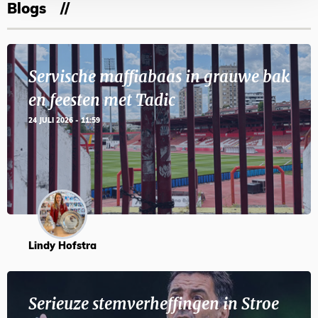
Blogs
Servische maffiabaas in grauwe bak
en feesten met Tadic
24 JULI 2026 - 11:59
Lindy Hofstra
Serieuze stemverheffingen in Stroe