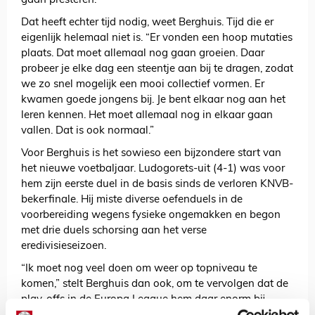
gaan presteren.”
Dat heeft echter tijd nodig, weet Berghuis. Tijd die er
eigenlijk helemaal niet is. “Er vonden een hoop mutaties
plaats. Dat moet allemaal nog gaan groeien. Daar
probeer je elke dag een steentje aan bij te dragen, zodat
we zo snel mogelijk een mooi collectief vormen. Er
kwamen goede jongens bij. Je bent elkaar nog aan het
leren kennen. Het moet allemaal nog in elkaar gaan
vallen. Dat is ook normaal.”
Voor Berghuis is het sowieso een bijzondere start van
het nieuwe voetbaljaar. Ludogorets-uit (4-1) was voor
hem zijn eerste duel in de basis sinds de verloren KNVB-
bekerfinale. Hij miste diverse oefenduels in de
voorbereiding wegens fysieke ongemakken en begon
met drie duels schorsing aan het verse
eredivisieseizoen.
“Ik moet nog veel doen om weer op topniveau te
komen,” stelt Berghuis dan ook, om te vervolgen dat de
play-offs in de Europa League hem daar enorm bij