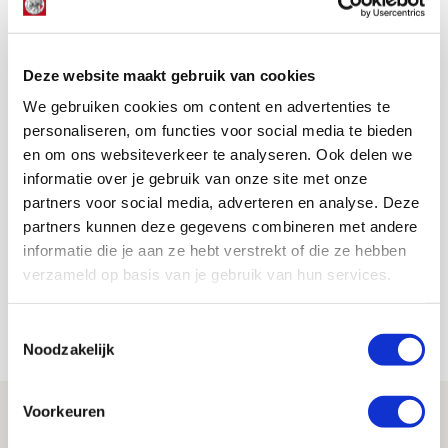
helpen. “Zulke wedstrijden kan ik zeker goed
gebruiken.”
AANBEVOLEN
Deze website maakt gebruik van cookies
Eerste Nederlandse woord dat
Mikautadze wil leren?
We gebruiken cookies om content en advertenties te
Doelpunt!
personaliseren, om functies voor social media te bieden
en om ons websiteverkeer te analyseren. Ook delen we
informatie over je gebruik van onze site met onze
De Redactie
partners voor social media, adverteren en analyse. Deze
Bekijk alle berichten van De Redactie
partners kunnen deze gegevens combineren met andere
informatie die je aan ze hebt verstrekt of die ze hebben
verzameld op basis van je gebruik van hun services.
Toestemmingsselectie
Net binnen //
Noodzakelijk
Brandt: ‘Ajax en Cruijff bleven door
Voorkeuren
mijn hoofd spoken’