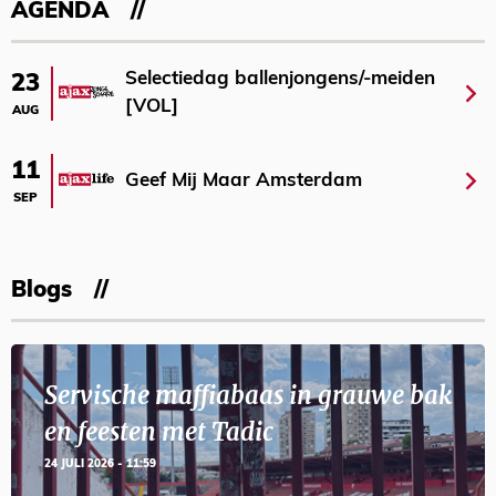
AGENDA
Selectiedag ballenjongens/-meiden
23
[VOL]
AUG
11
Geef Mij Maar Amsterdam
SEP
Blogs
Servische maffiabaas in grauwe bak
en feesten met Tadic
24 JULI 2026 - 11:59