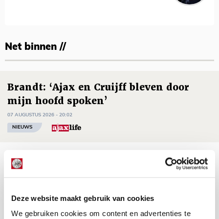
Net binnen //
Brandt: ‘Ajax en Cruijff bleven door
mijn hoofd spoken’
07 AUGUSTUS 2026 - 20:02
NIEUWS
Míchel geeft blessure-update en
spreekt over Godts, Baas en
aanwinsten
Deze website maakt gebruik van cookies
07 AUGUSTUS 2026 - 14:13
We gebruiken cookies om content en advertenties te
NIEUWS