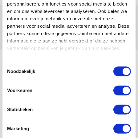
personaliseren, om functies voor social media te bieden
en om ons websiteverkeer te analyseren. Ook delen we
Volop enthousiasme in fotoverslag van
informatie over je gebruik van onze site met onze
Europees treffen met Shelbourne
partners voor social media, adverteren en analyse. Deze
partners kunnen deze gegevens combineren met andere
07 AUGUSTUS 2026 - 09:00
informatie die je aan ze hebt verstrekt of die ze hebben
FOTOVERSLAG
verzameld op basis van je gebruik van hun services.
Bekijk meer
Toestemmingsselectie
AGENDA
Noodzakelijk
Selectiedag ballenjongens/-meiden
23
Voorkeuren
[VOL]
AUG
Statistieken
11
Geef Mij Maar Amsterdam
SEP
Marketing