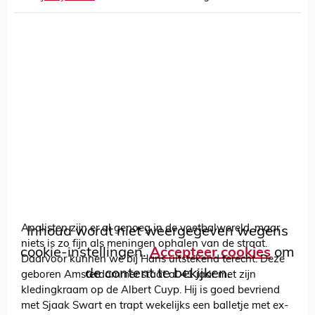
Analisten zijn er al genoeg in de voetbalwereld, maar
Inhoud wordt niet weergegeven wegens
niets is zo fijn als meningen ophalen van de straat.
cookie-instellingen.
Accepteer cookies
om
Daarvoor kunnen we bij Hans uitstekend terecht. Deze
de content te bekijken.
geboren Amsterdammer staat al 41 jaar met zijn
kledingkraam op de Albert Cuyp. Hij is goed bevriend
met Sjaak Swart en trapt wekelijks een balletje met ex-