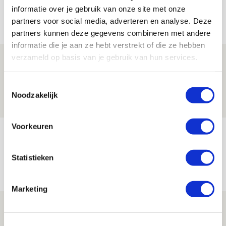
informatie over je gebruik van onze site met onze
Net binnen //
partners voor social media, adverteren en analyse. Deze
partners kunnen deze gegevens combineren met andere
informatie die je aan ze hebt verstrekt of die ze hebben
verzameld op basis van je gebruik van hun services.
Drie dingen die je moet weten over PEC
Zwolle - Ajax
Toestemmingsselectie
08 AUGUSTUS 2026 - 12:32
Noodzakelijk
NIEUWS
Voorkeuren
Míchels elf: met welke formatie begin
jij aan nieuw eredivisieseizoen?
Statistieken
08 AUGUSTUS 2026 - 11:34
NIEUWS
Marketing
Spelen bij Jong Ajax of Ajax 1? Dat
maakt Abdalla ‘geen reet’ uit