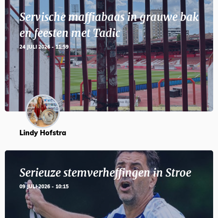
Servische maffiabaas in grauwe bak
en feesten met Tadic
24 JULI 2026 - 11:59
Lindy Hofstra
Serieuze stemverheffingen in Stroe
09 JULI 2026 - 10:15