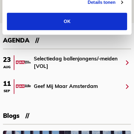
Details tonen
08 AUGUSTUS 2026 - 10:04
NIEUWS
OK
Bekijk meer
AGENDA
Selectiedag ballenjongens/-meiden
23
[VOL]
AUG
11
Geef Mij Maar Amsterdam
SEP
Blogs