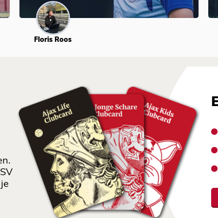
Floris Roos
en.
 SV
je