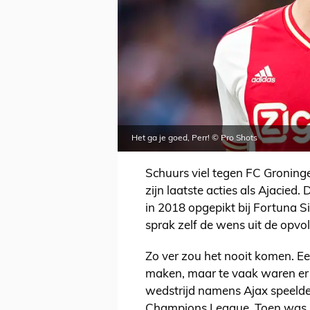
Het ga je goed, Perr! © Pro Shots
Schuurs viel tegen FC Groninge
zijn laatste acties als Ajacied.
in 2018 opgepikt bij Fortuna Si
sprak zelf de wens uit de opvol
Zo ver zou het nooit komen. Ee
maken, maar te vaak waren er o
wedstrijd namens Ajax speelde h
Champions League. Toen was hij