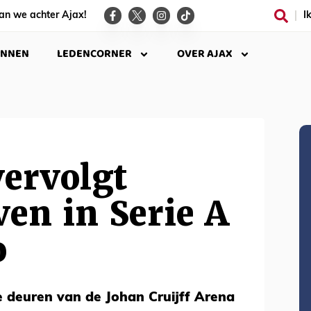
an we achter Ajax!
I
INNEN
LEDENCORNER
OVER AJAX
ervolgt
ven in Serie A
o
de deuren van de Johan Cruijff Arena