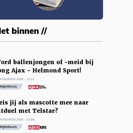
et binnen //
ord ballenjongen of -meid bij
ong Ajax - Helmond Sport!
AUGUSTUS 2026 - 13:13
RIJSVRAAG
eis jij als mascotte mee naar
itduel met Telstar?
AUGUSTUS 2026 - 13:04
RIJSVRAAG