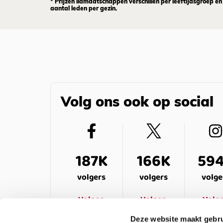
* Prijzen lidmaatschappen verschillen per leeftijdsgroep en
aantal leden per gezin.
Volg ons ook op social
187K
166K
59
volgers
volgers
volge
Volgen
Volgen
Volg
Deze website maakt gebru