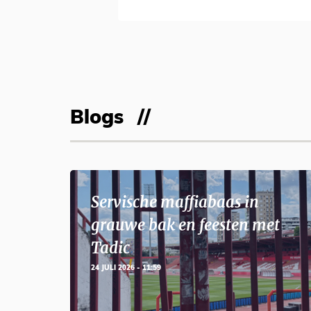
Blogs
Servische maffiabaas in
grauwe bak en feesten met
Tadic
24 JULI 2026 - 11:59