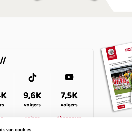
4K
9,6K
7,5K
rs
volgers
volgers
en
Volgen
Abonneren
ik van cookies