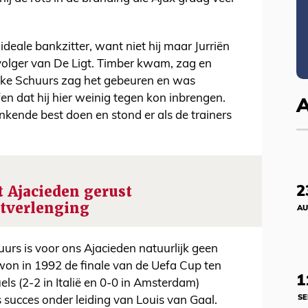
deale bankzitter, want niet hij maar Jurriën
volger van De Ligt. Timber kwam, zag en
ke Schuurs zag het gebeuren en was
en dat hij hier weinig tegen kon inbrengen.
stinkende best doen en stond er als de trainers
t Ajacieden gerust
2
ctverlenging
AU
rs is voor ons Ajacieden natuurlijk geen
won in 1992 de finale van de Uefa Cup ten
1
ls (2-2 in Italië en 0-0 in Amsterdam)
SE
 succes onder leiding van Louis van Gaal.