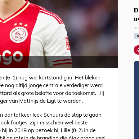
D
o
06 
N
n (6-1) nog wel kortstondig in. Het bleken
 De nog altijd jonge centrale verdediger werd
ttard als grote belofte voor de toekomst. Hij
ger van Matthijs de Ligt te worden.
n aantal keer leek Schuurs de stap te gaan
ok foutjes. Zijn misschien wel beste
ij in 2019 op bezoek bij Lille (0-2) in de
 de rots in de branding die Ajax graag veel