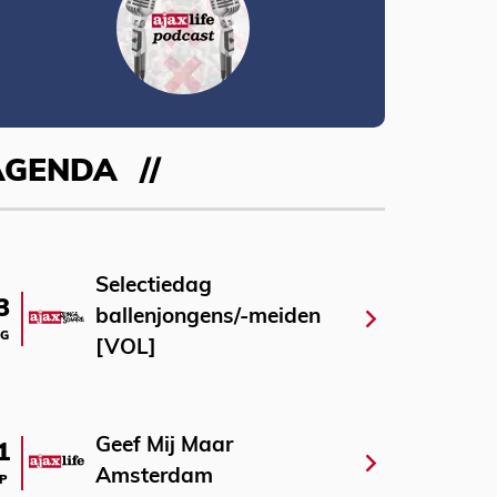
AGENDA
Selectiedag
3
ballenjongens/-meiden
G
[VOL]
Geef Mij Maar
1
Amsterdam
P