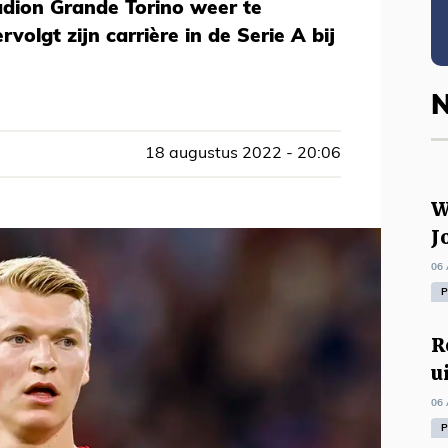
tadion Grande Torino weer te
volgt zijn carrière in de Serie A bij
N
18 augustus 2022 - 20:06
W
J
06 
P
R
u
06 
P