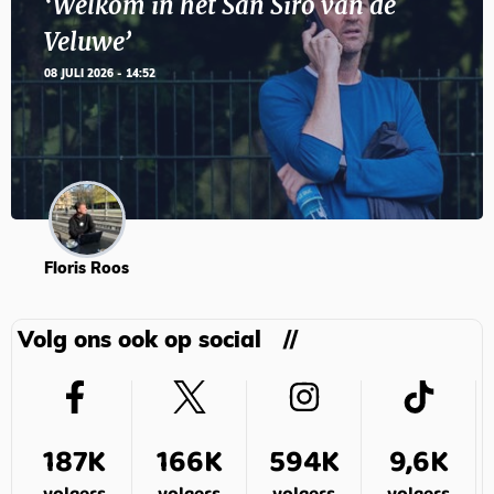
‘Welkom in het San Siro van de
Veluwe’
08 JULI 2026 - 14:52
Floris Roos
Volg ons ook op social
187K
166K
594K
9,6K