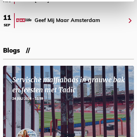
[VOL]
AUG
11
Geef Mij Maar Amsterdam
SEP
Blogs
Servische maffiabaas in grauwe bak
en feesten met Tadic
24 JULI 2026 - 11:59