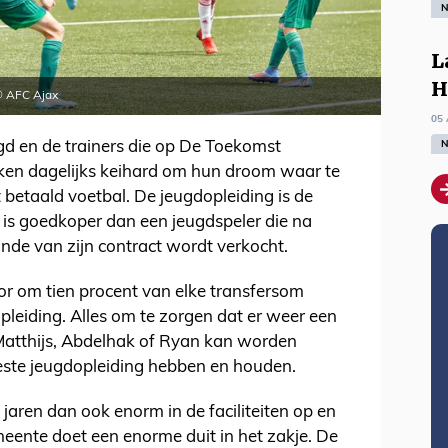
N
L
H
 © AFC Ajax
05 
N
gd en de trainers die op De Toekomst
ken dagelijks keihard om hun droom waar te
 betaald voetbal. De jeugdopleiding is de
 is goedkoper dan een jeugdspeler die na
inde van zijn contract wordt verkocht.
oor om tien procent van elke transfersom
opleiding. Alles om te zorgen dat er weer een
Matthijs, Abdelhak of Ryan kan worden
beste jeugdopleiding hebben en houden.
jaren dan ook enorm in de faciliteiten op en
ente doet een enorme duit in het zakje. De