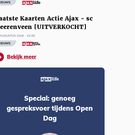
IEUWS
aatste Kaarten Actie Ajax - sc
eerenveen [UITVERKOCHT]
AUGUSTUS 2026 - 15:00
IEUWS
Bekijk meer
Special: genoeg
gespreksvoer tijdens Open
Dag