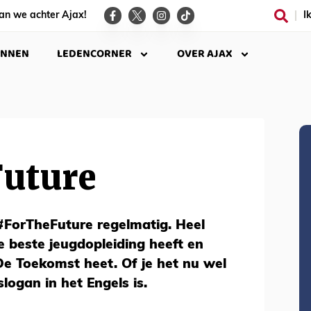
an we achter Ajax!
I
INNEN
LEDENCORNER
OVER AJAX
uture
#ForTheFuture regelmatig. Heel
e beste jeugdopleiding heeft en
e Toekomst heet. Of je het nu wel
slogan in het Engels is.