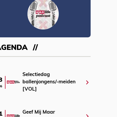
AGENDA
Selectiedag
3
ballenjongens/-meiden
G
[VOL]
Geef Mij Maar
1