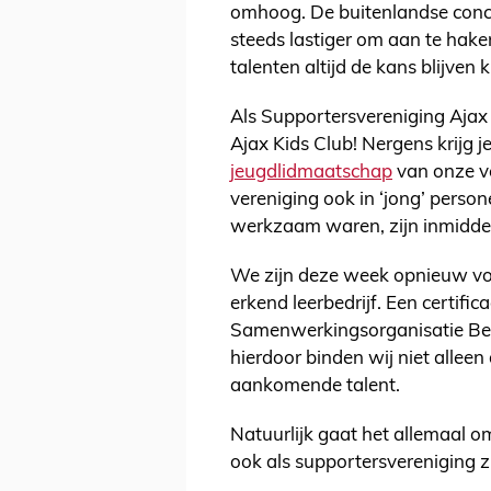
omhoog. De buitenlandse concu
steeds lastiger om aan te hak
talenten altijd de kans blijven 
Als Supportersvereniging Ajax 
Ajax Kids Club! Nergens krijg j
jeugdlidmaatschap
van onze ve
vereniging ook in ‘jong’ personee
werkzaam waren, zijn inmiddel
We zijn deze week opnieuw voo
erkend leerbedrijf. Een certifi
Samenwerkingsorganisatie Ber
hierdoor binden wij niet allee
aankomende talent.
Natuurlijk gaat het allemaal o
ook als supportersvereniging z