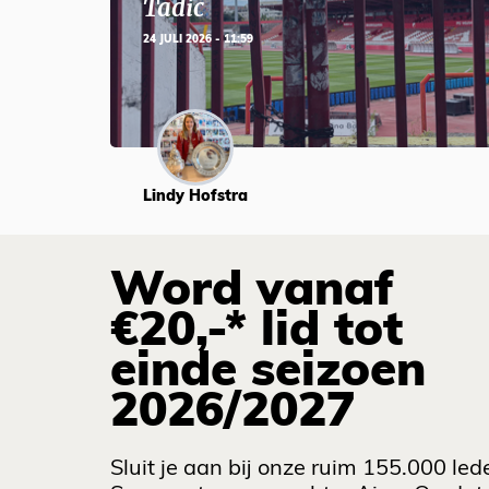
Tadic
24 JULI 2026 - 11:59
Lindy Hofstra
Word vanaf
€20,-* lid tot
einde seizoen
2026/2027
Sluit je aan bij onze ruim 155.000 led