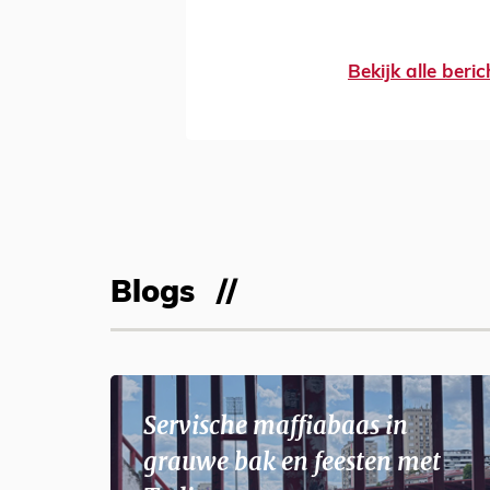
Bekijk alle ber
Blogs
Servische maffiabaas in
grauwe bak en feesten met