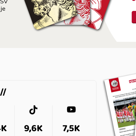
 SV
je
4K
9,6K
7,5K