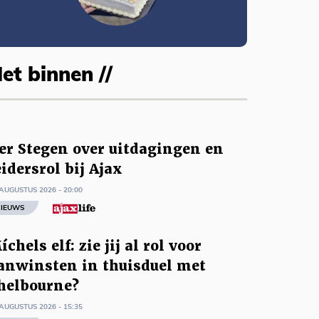
et binnen //
er Stegen over uitdagingen en
eidersrol bij Ajax
AUGUSTUS 2026 - 20:00
IEUWS
íchels elf: zie jij al rol voor
anwinsten in thuisduel met
helbourne?
AUGUSTUS 2026 - 15:35