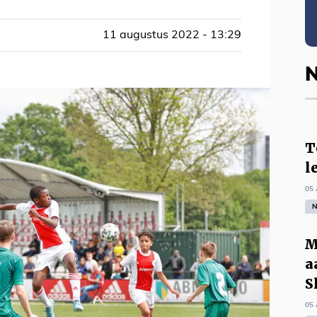
11 augustus 2022 - 13:29
N
T
l
05 
N
M
a
S
05 