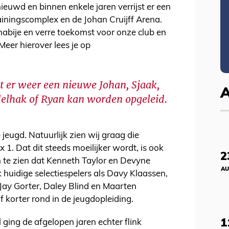
euwd en binnen enkele jaren verrijst er een
iningscomplex en de Johan Cruijff Arena.
abije en verre toekomst voor onze club en
eer hierover lees je op
t er weer een nieuwe Johan, Sjaak,
delhak of Ryan kan worden opgeleid.
 jeugd. Natuurlijk zien wij graag die
 1. Dat dit steeds moeilijker wordt, is ook
2
om te zien dat Kenneth Taylor en Devyne
AU
 huidige selectiespelers als Davy Klaassen,
 Jay Gorter, Daley Blind en Maarten
f korter rond in de jeugdopleiding.
1
l ging de afgelopen jaren echter flink