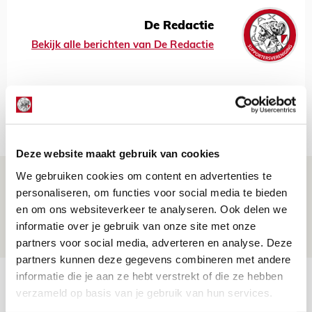
De Redactie
Bekijk alle berichten van De Redactie
Net binnen //
Deze website maakt gebruik van cookies
We gebruiken cookies om content en advertenties te
Brandt: ‘Ajax en Cruijff bleven door
personaliseren, om functies voor social media te bieden
mijn hoofd spoken’
en om ons websiteverkeer te analyseren. Ook delen we
07 AUGUSTUS 2026 - 20:02
informatie over je gebruik van onze site met onze
NIEUWS
partners voor social media, adverteren en analyse. Deze
partners kunnen deze gegevens combineren met andere
informatie die je aan ze hebt verstrekt of die ze hebben
Míchel geeft blessure-update en
verzameld op basis van je gebruik van hun services.
spreekt over Godts, Baas en