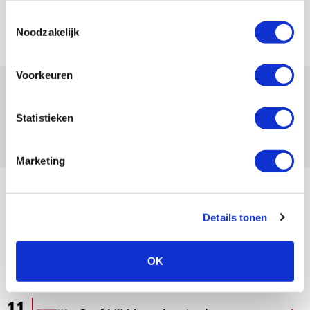
aanwinsten
Toestemmingsselectie
07 AUGUSTUS 2026 - 14:13
Noodzakelijk
NIEUWS
Voorkeuren
Volop enthousiasme in fotoverslag van
Europees treffen met Shelbourne
Statistieken
07 AUGUSTUS 2026 - 09:00
FOTOVERSLAG
Marketing
Bekijk meer
AGENDA
Details tonen
Selectiedag ballenjongens/-meiden
23
OK
[VOL]
AUG
11