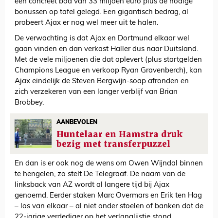
een concreet bod van 33 miljoen euro plus de nodige
bonussen op tafel gelegd. Een gigantisch bedrag, al
probeert Ajax er nog wel meer uit te halen.
De verwachting is dat Ajax en Dortmund elkaar wel
gaan vinden en dan verkast Haller dus naar Duitsland.
Met de vele miljoenen die dat oplevert (plus startgelden
Champions League en verkoop Ryan Gravenberch), kan
Ajax eindelijk de Steven Bergwijn-soap afronden en
zich verzekeren van een langer verblijf van Brian
Brobbey.
AANBEVOLEN
Huntelaar en Hamstra druk
bezig met transferpuzzel
En dan is er ook nog de wens om Owen Wijndal binnen
te hengelen, zo stelt De Telegraaf. De naam van de
linksback van AZ wordt al langere tijd bij Ajax
genoemd. Eerder staken Marc Overmars en Erik ten Hag
– los van elkaar – al niet onder stoelen of banken dat de
22-jarige verdediger op het verlanglijstje stond.