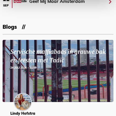
Geef Mij Maar Amsterdam
SEP
Blogs
Servische maffiabaas in grauwe bak
en feesten met Tadic
24 JULI 2026 - 11:59
Lindy Hofstra