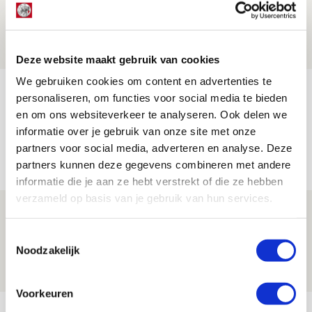
mijn hoofd spoken’
07 AUGUSTUS 2026 - 20:02
NIEUWS
Deze website maakt gebruik van cookies
We gebruiken cookies om content en advertenties te
Míchel geeft blessure-update en
personaliseren, om functies voor social media te bieden
spreekt over Godts, Baas en
en om ons websiteverkeer te analyseren. Ook delen we
aanwinsten
informatie over je gebruik van onze site met onze
partners voor social media, adverteren en analyse. Deze
07 AUGUSTUS 2026 - 14:13
partners kunnen deze gegevens combineren met andere
NIEUWS
informatie die je aan ze hebt verstrekt of die ze hebben
verzameld op basis van je gebruik van hun services.
Volop enthousiasme in fotoverslag van
Europees treffen met Shelbourne
Toestemmingsselectie
Noodzakelijk
07 AUGUSTUS 2026 - 09:00
FOTOVERSLAG
Voorkeuren
Bekijk meer