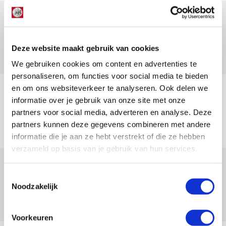
Drie dingen die je moet weten over PEC
Zwolle - Ajax
Deze website maakt gebruik van cookies
08 AUGUSTUS 2026 - 12:32
NIEUWS
We gebruiken cookies om content en advertenties te
personaliseren, om functies voor social media te bieden
en om ons websiteverkeer te analyseren. Ook delen we
Míchels elf: met welke formatie begin
informatie over je gebruik van onze site met onze
jij aan nieuw eredivisieseizoen?
partners voor social media, adverteren en analyse. Deze
08 AUGUSTUS 2026 - 11:34
partners kunnen deze gegevens combineren met andere
NIEUWS
informatie die je aan ze hebt verstrekt of die ze hebben
verzameld op basis van je gebruik van hun services.
Spelen bij Jong Ajax of Ajax 1? Dat
Toestemmingsselectie
maakt Abdalla ‘geen reet’ uit
Noodzakelijk
08 AUGUSTUS 2026 - 10:04
NIEUWS
Voorkeuren