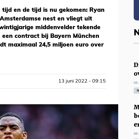
tijd en de tijd is nu gekomen: Ryan
Amsterdamse nest en vliegt uit
wintigjarige middenvelder tekende
N
 een contract bij Bayern München
dt maximaal 24,5 miljoen euro over
D
o
13 juni 2022 - 09:15
08 
N
M
b
e
08 