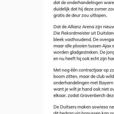
dat de onderhandelingen ware
duidelijk dat hij deze zomer z
gratis de deur zou uitlopen.
Dat de Allianz Arena zijn nieuw
Die Rekordmeister
uit Duitsla
bleek vasthoudend. De overgan
maar alle plooien tussen Ajax
worden gladgestreken. De jon
en nu heeft hij ook echt zijn h
Met nog één contractjaar op zak
boom zitten, maar de club wild
onderhandelingen met Bayern h
want je wilt je hand ook niet o
elkaar, zodat Gravenberch dez
De Duitsers maken sowieso nege
dit bedrag via bonussen kan op