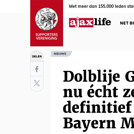
Met meer dan 155.000 leden sta
NET B
NIEUWS
DELEN
Dolblije 
nu écht z
definitie
Bayern 