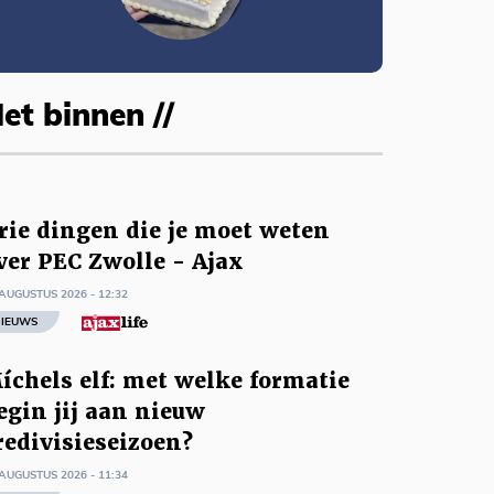
et binnen //
rie dingen die je moet weten
ver PEC Zwolle - Ajax
AUGUSTUS 2026 - 12:32
IEUWS
íchels elf: met welke formatie
egin jij aan nieuw
redivisieseizoen?
AUGUSTUS 2026 - 11:34