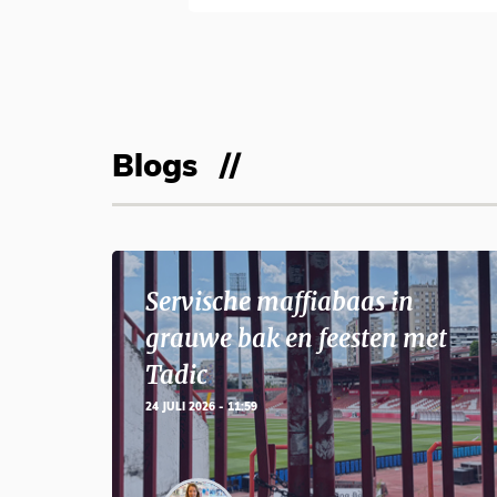
Blogs
Servische maffiabaas in
grauwe bak en feesten met
Tadic
24 JULI 2026 - 11:59