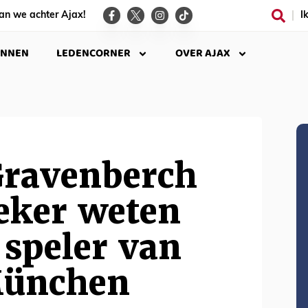
an we achter Ajax!
I
INNEN
LEDENCORNER
OVER AJAX
Gravenberch
eker weten
f speler van
München