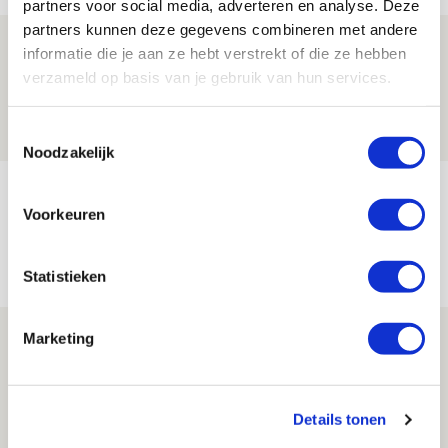
partners voor social media, adverteren en analyse. Deze
partners kunnen deze gegevens combineren met andere
Drie dingen die je moet weten over PEC
informatie die je aan ze hebt verstrekt of die ze hebben
Zwolle - Ajax
verzameld op basis van je gebruik van hun services.
08 AUGUSTUS 2026 - 12:32
Toestemmingsselectie
NIEUWS
Noodzakelijk
Míchels elf: met welke formatie begin
Voorkeuren
jij aan nieuw eredivisieseizoen?
08 AUGUSTUS 2026 - 11:34
Statistieken
NIEUWS
Spelen bij Jong Ajax of Ajax 1? Dat
Marketing
maakt Abdalla ‘geen reet’ uit
08 AUGUSTUS 2026 - 10:04
Details tonen
NIEUWS