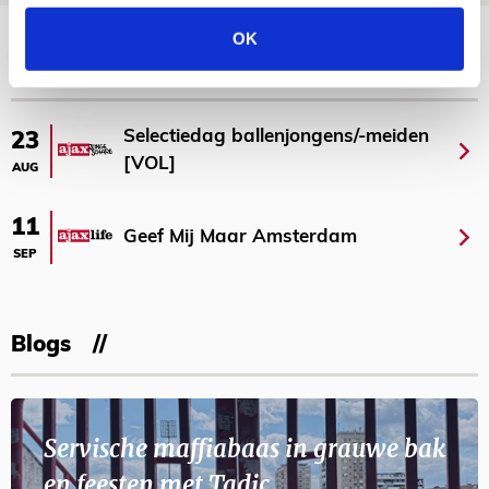
Bekijk meer
OK
AGENDA
Selectiedag ballenjongens/-meiden
23
[VOL]
AUG
11
Geef Mij Maar Amsterdam
SEP
Blogs
Servische maffiabaas in grauwe bak
en feesten met Tadic