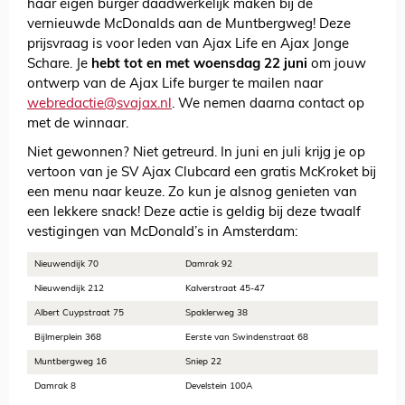
haar eigen burger daadwerkelijk maken bij de
vernieuwde McDonalds aan de Muntbergweg! Deze
prijsvraag is voor leden van Ajax Life en Ajax Jonge
Schare. Je
hebt tot en met woensdag 22 juni
om jouw
ontwerp van de Ajax Life burger te mailen naar
webredactie@svajax.nl
. We nemen daarna contact op
met de winnaar.
Niet gewonnen? Niet getreurd. In juni en juli krijg je op
vertoon van je SV Ajax Clubcard een gratis McKroket bij
een menu naar keuze. Zo kun je alsnog genieten van
een lekkere snack! Deze actie is geldig bij deze twaalf
vestigingen van McDonald’s in Amsterdam:
Nieuwendijk 70
Damrak 92
Nieuwendijk 212
Kalverstraat 45-47
Albert Cuypstraat 75
Spaklerweg 38
Bijlmerplein 368
Eerste van Swindenstraat 68
Muntbergweg 16
Sniep 22
Damrak 8
Develstein 100A