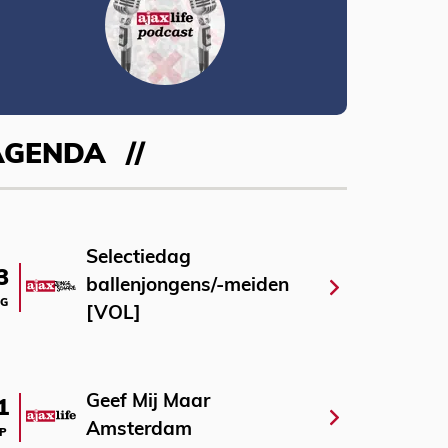
AGENDA
Selectiedag
3
ballenjongens/-meiden
G
[VOL]
Geef Mij Maar
1
Amsterdam
P