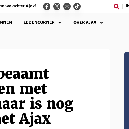
an we achter Ajax!
I
INNEN
LEDENCORNER
OVER AJAX
beaamt
en met
aar is nog
met Ajax