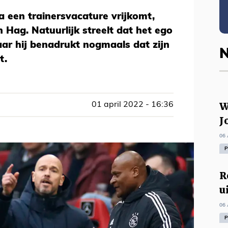
a een trainersvacature vrijkomt,
 Hag. Natuurlijk streelt dat het ego
ar hij benadrukt nogmaals dat zijn
N
t.
W
01 april 2022 - 16:36
J
06 
P
R
u
06 
P