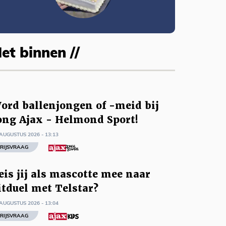
et binnen //
ord ballenjongen of -meid bij
ong Ajax - Helmond Sport!
AUGUSTUS 2026 - 13:13
RIJSVRAAG
eis jij als mascotte mee naar
itduel met Telstar?
AUGUSTUS 2026 - 13:04
RIJSVRAAG