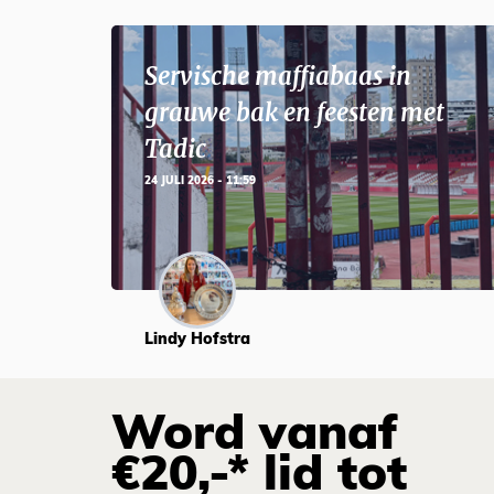
Servische maffiabaas in
grauwe bak en feesten met
Tadic
24 JULI 2026 - 11:59
Lindy Hofstra
Word vanaf
€20,-* lid tot