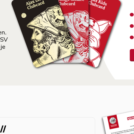
en.
 SV
je