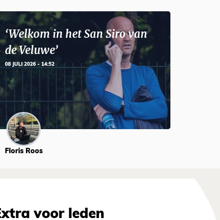
‘Welkom in het San Siro van
de Veluwe’
08 JULI 2026 - 14:52
Floris Roos
Extra voor leden