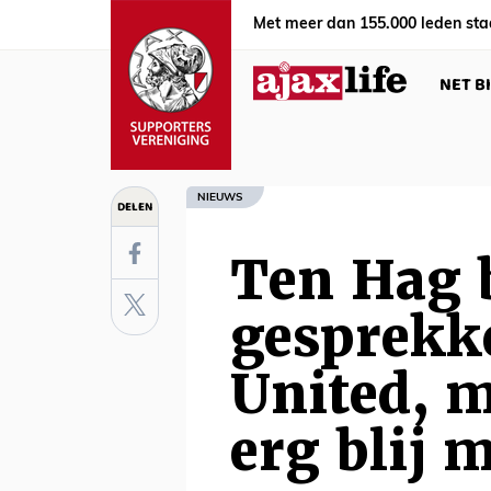
Met meer dan 155.000 leden sta
NET B
NIEUWS
DELEN
Ten Hag 
gesprekk
United, m
erg blij 