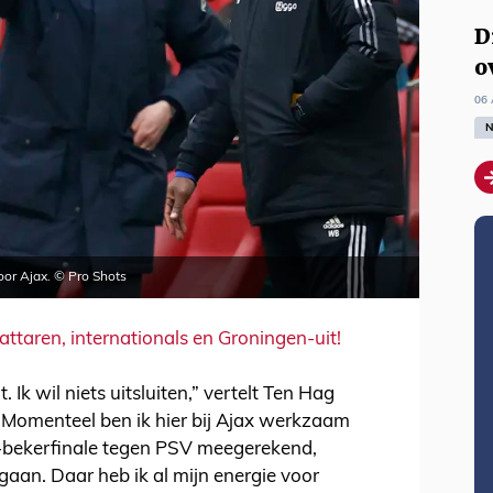
D
o
06 
N
oor Ajax. © Pro Shots
ttaren, internationals en Groningen-uit!
. Ik wil niets uitsluiten,” vertelt Ten Hag
 “Momenteel ben ik hier bij Ajax werkzaam
-bekerfinale tegen PSV meegerekend,
gaan. Daar heb ik al mijn energie voor