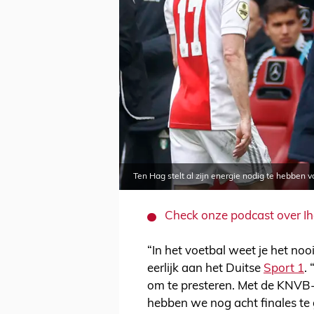
Ten Hag stelt al zijn energie nodig te hebben v
Check onze podcast over Iha
“In het voetbal weet je het nooit
eerlijk aan het Duitse
Sport 1
.
om te presteren. Met de KNVB
hebben we nog acht finales te 