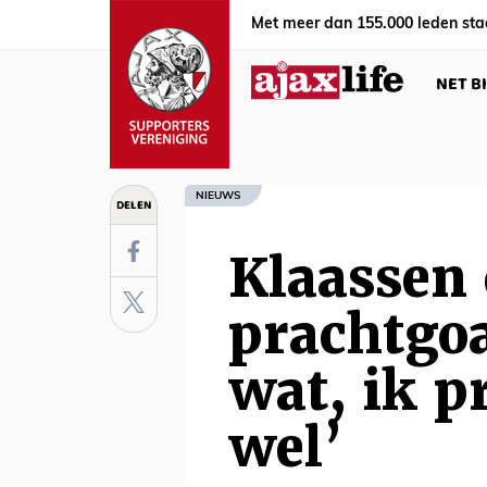
Met meer dan 155.000 leden sta
NET B
NIEUWS
DELEN
Klaassen 
prachtgoa
wat, ik p
wel’