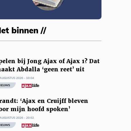
et binnen //
pelen bij Jong Ajax of Ajax 1? Dat
aakt Abdalla ‘geen reet’ uit
AUGUSTUS 2026 - 10:04
IEUWS
randt: ‘Ajax en Cruijff bleven
oor mijn hoofd spoken’
AUGUSTUS 2026 - 20:02
IEUWS