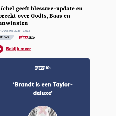
íchel geeft blessure-update en
preekt over Godts, Baas en
anwinsten
AUGUSTUS 2026 - 14:13
IEUWS
Bekijk meer
‘Brandt is een Taylor-
deluxe’