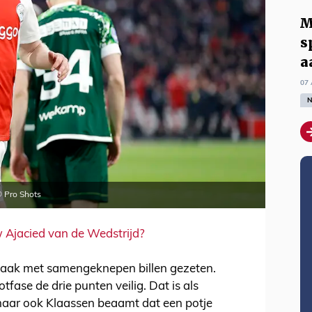
M
s
a
07 
N
© Pro Shots
 Ajacied van de Wedstrijd?
aak met samengeknepen billen gezeten.
otfase de drie punten veilig. Dat is als
 maar ook Klaassen beaamt dat een potje