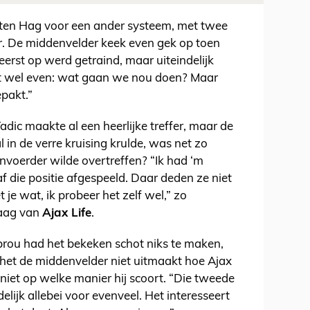
 ten Hag voor een ander systeem, met twee
r. De middenvelder keek even gek op toen
erst op werd getraind, maar uiteindelijk
kt wel even: wat gaan we nou doen? Maar
epakt.”
dic maakte al een heerlijke treffer, maar de
in de verre kruising krulde, was net zo
anvoerder wilde overtreffen? “Ik had ‘m
f die positie afgespeeld. Daar deden ze niet
 je wat, ik probeer het zelf wel,” zo
raag van
Ajax Life
.
rou had het bekeken schot niks te maken,
 het de middenvelder niet uitmaakt hoe Ajax
 niet op welke manier hij scoort. “Die tweede
delijk allebei voor evenveel. Het interesseert