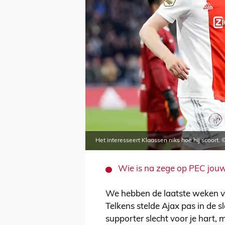
Het interesseert Klaassen niks hoe hij scoort. 
Wie is na zege op PEC jouw
We hebben de laatste weken v
Telkens stelde Ajax pas in de sl
supporter slecht voor je hart,