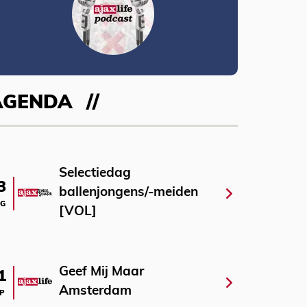
AGENDA
Selectiedag
3
ballenjongens/-meiden
G
[VOL]
Geef Mij Maar
1
Amsterdam
P