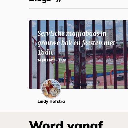
Servische maffiabaas in
grauwe bak en feesten met
Tadic
24 JULI 2026 - 11:59
Lindy Hofstra
Word vanaf