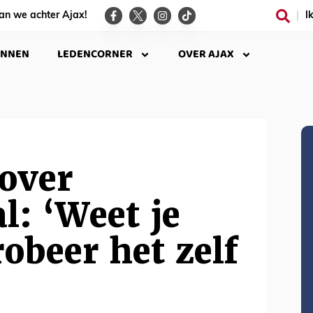
an we achter Ajax!
I
INNEN
LEDENCORNER
OVER AJAX
over
l: ‘Weet je
robeer het zelf