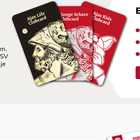
en.
 SV
je