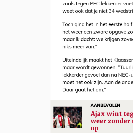
zoals tegen PEC lekkerder voetb
weet ook dat je niet 34 wedstri
Toch ging het in het eerste ha
het weer een zware opgave zou
maar ik dacht: we krijgen zovee
niks meer van.”
Uiteindelijk maakt het Klaasse
maar wordt gewonnen. “Tuurlijk
lekkerder gevoel dan na NEC-uit
moet het ook zijn. Aan de and
Daar gaat het om.”
AANBEVOLEN
Ajax wint te
weer zonder 
op