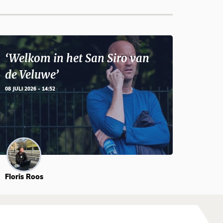
‘Welkom in het San Siro van
de Veluwe’
08 JULI 2026 - 14:52
Floris Roos