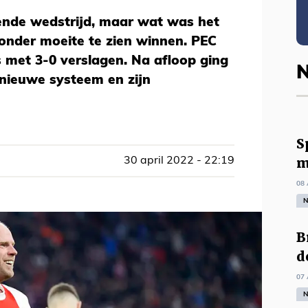
sende wedstrijd, maar wat was het
onder moeite te zien winnen. PEC
s met 3-0 verslagen. Na afloop ging
N
 nieuwe systeem en zijn
S
m
30 april 2022 - 22:19
08 
N
B
d
07 
N