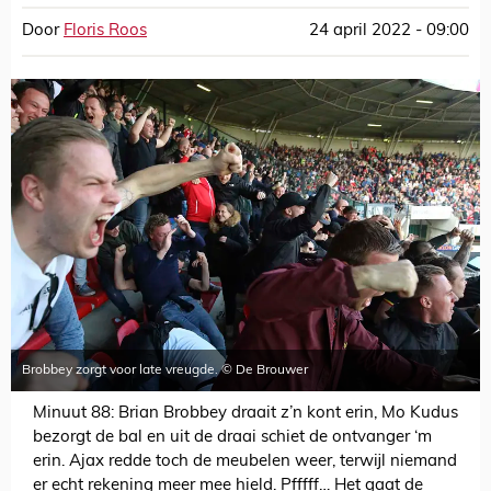
Door
Floris Roos
24 april 2022 - 09:00
Brobbey zorgt voor late vreugde. © De Brouwer
Minuut 88: Brian Brobbey draait z’n kont erin, Mo Kudus
bezorgt de bal en uit de draai schiet de ontvanger ‘m
erin. Ajax redde toch de meubelen weer, terwijl niemand
er echt rekening meer mee hield. Pfffff… Het gaat de