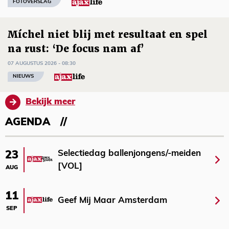
FOTOVERSLAG
Míchel niet blij met resultaat en spel
na rust: ‘De focus nam af’
07 AUGUSTUS 2026 - 08:30
NIEUWS
Bekijk meer
AGENDA
Selectiedag ballenjongens/-meiden
23
[VOL]
AUG
11
Geef Mij Maar Amsterdam
SEP