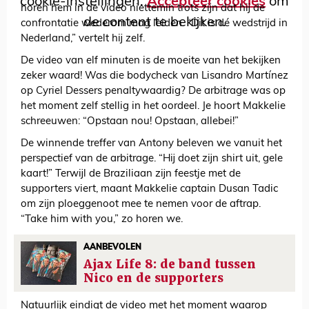
cookie-instellingen.
Accepteer cookies
om
horen hem in de video niettemin trots zijn dat hij de
de content te bekijken.
confrontatie wederom mag leiden. “Dit is dé wedstrijd in
Nederland,” vertelt hij zelf.
De video van elf minuten is de moeite van het bekijken
zeker waard! Was die bodycheck van Lisandro Martínez
op Cyriel Dessers penaltywaardig? De arbitrage was op
het moment zelf stellig in het oordeel. Je hoort Makkelie
schreeuwen: “Opstaan nou! Opstaan, allebei!”
De winnende treffer van Antony beleven we vanuit het
perspectief van de arbitrage. “Hij doet zijn shirt uit, gele
kaart!” Terwijl de Braziliaan zijn feestje met de
supporters viert, maant Makkelie captain Dusan Tadic
om zijn ploeggenoot mee te nemen voor de aftrap.
“Take him with you,” zo horen we.
AANBEVOLEN
Ajax Life 8: de band tussen
Nico en de supporters
Natuurlijk eindigt de video met het moment waarop