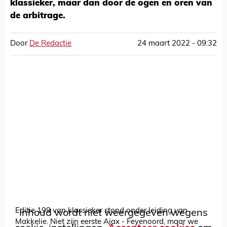
klassieker, maar dan door de ogen en oren van
de arbitrage.
Door
De Redactie
24 maart 2022 - 09:32
Editie 199 van klassieker stond onder leiding van
Inhoud wordt niet weergegeven wegens
Makkelie. Niet zijn eerste Ajax - Feyenoord, maar we