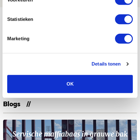
Bekijk meer
Statistieken
AGENDA
Marketing
Selectiedag ballenjongens/-meiden
23
[VOL]
AUG
Details tonen
11
Geef Mij Maar Amsterdam
SEP
OK
Blogs
Servische maffiabaas in grauwe bak