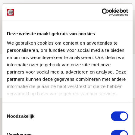
Drie dingen die je moet weten over PEC
Zwolle - Ajax
Deze website maakt gebruik van cookies
08 AUGUSTUS 2026 - 12:32
We gebruiken cookies om content en advertenties te
NIEUWS
personaliseren, om functies voor social media te bieden
en om ons websiteverkeer te analyseren. Ook delen we
Míchels elf: met welke formatie begin
informatie over je gebruik van onze site met onze
jij aan nieuw eredivisieseizoen?
partners voor social media, adverteren en analyse. Deze
partners kunnen deze gegevens combineren met andere
08 AUGUSTUS 2026 - 11:34
informatie die je aan ze hebt verstrekt of die ze hebben
NIEUWS
verzameld op basis van je gebruik van hun services.
Spelen bij Jong Ajax of Ajax 1? Dat
Toestemmingsselectie
maakt Abdalla ‘geen reet’ uit
Noodzakelijk
08 AUGUSTUS 2026 - 10:04
NIEUWS
Voorkeuren