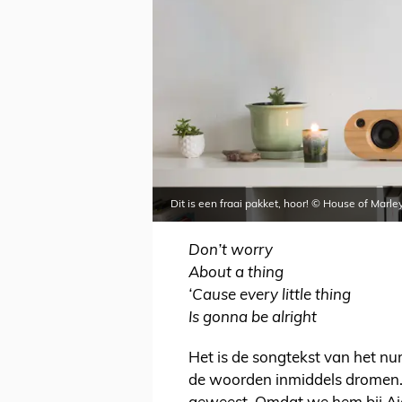
Dit is een fraai pakket, hoor! © House of Marle
Don’t worry
About a thing
‘Cause every little thing
Is gonna be alright
Het is de songtekst van het nu
de woorden inmiddels dromen. O