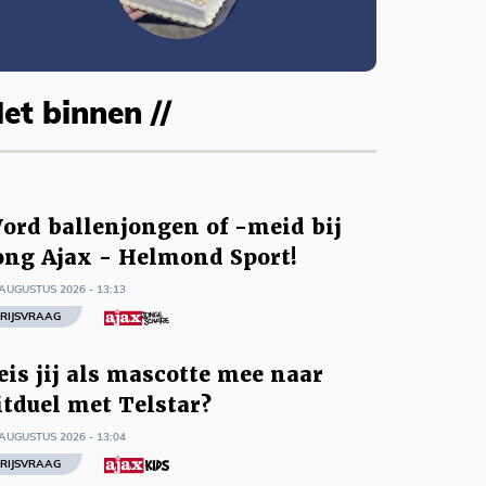
et binnen //
ord ballenjongen of -meid bij
ong Ajax - Helmond Sport!
AUGUSTUS 2026 - 13:13
RIJSVRAAG
eis jij als mascotte mee naar
itduel met Telstar?
AUGUSTUS 2026 - 13:04
RIJSVRAAG