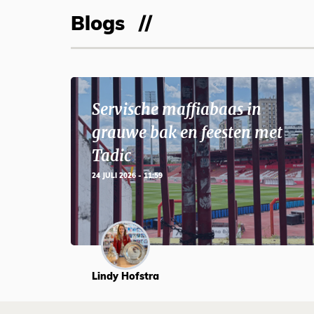
Blogs
Servische maffiabaas in
grauwe bak en feesten met
Tadic
24 JULI 2026 - 11:59
Lindy Hofstra