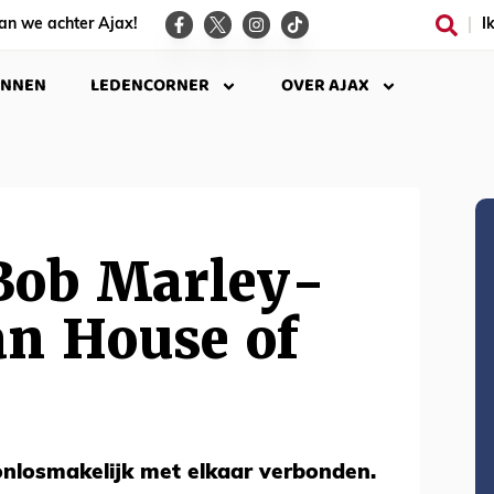
an we achter Ajax!
I
INNEN
LEDENCORNER
OVER AJAX
Bob Marley-
an House of
onlosmakelijk met elkaar verbonden.