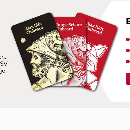
en.
 SV
je