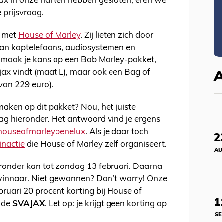
x in onze harten hebben gesloten, eren we
 prijsvraag.
g met
House of Marley
. Zij lieten zich door
van koptelefoons, audiosystemen en
fe maak je kans op een Bob Marley-pakket,
Ajax vindt (maat L), maar ook een Bag of
van 229 euro).
aken op dit pakket? Nou, het juiste
ag hieronder. Het antwoord vind je ergens
ouseofmarleybenelux
. Als je daar toch
2
inactie
die House of Marley zelf organiseert.
AU
ronder kan tot zondag 13 februari. Daarna
innaar. Niet gewonnen? Don’t worry! Onze
bruari 20 procent korting bij House of
1
code
SVAJAX
. Let op: je krijgt geen korting op
SE