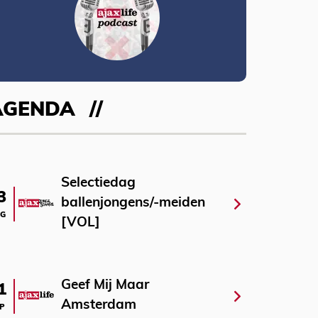
AGENDA
Selectiedag
3
ballenjongens/-meiden
G
[VOL]
Geef Mij Maar
1
Amsterdam
P