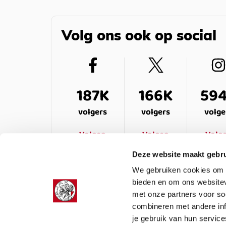
Volg ons ook op social
187K
166K
59
volgers
volgers
volge
Volgen
Volgen
Volg
Deze website maakt gebru
We gebruiken cookies om c
bieden en om ons websitev
met onze partners voor so
combineren met andere inf
je gebruik van hun service
LEDENSERVICE
OVER ONS
VEELG