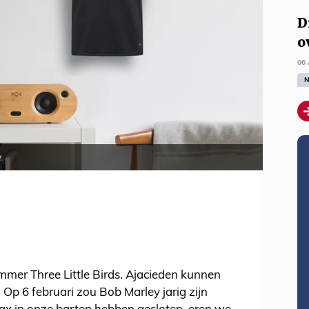
D
o
06 
N
y
mmer Three Little Birds. Ajacieden kunnen
p 6 februari zou Bob Marley jarig zijn