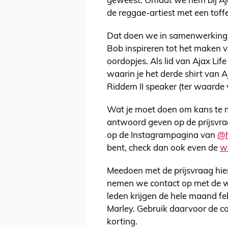
geweest. Omdat we hem bij Aja
de reggae-artiest met een toffe
Dat doen we in samenwerkin
Bob inspireren tot het maken 
oordopjes. Als lid van Ajax Li
waarin je het derde shirt van 
Riddem II speaker (ter waarde 
Wat je moet doen om kans te m
antwoord geven op de prijsvra
op de Instagrampagina van
@h
bent, check dan ook even de
w
Meedoen met de prijsvraag hie
nemen we contact op met de w
leden krijgen de hele maand fe
Marley. Gebruik daarvoor de 
korting.