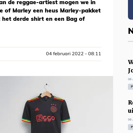
an de reggae-artiest mogen we in
 of Marley een heus Marley-pakket
het derde shirt en een Bag of
N
04 februari 2022 - 08:11
W
J
06 
P
R
u
06 
P