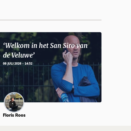
‘Welkom in het San Siro van
de Veluwe’
08 JULI 2026 - 14:52
Floris Roos