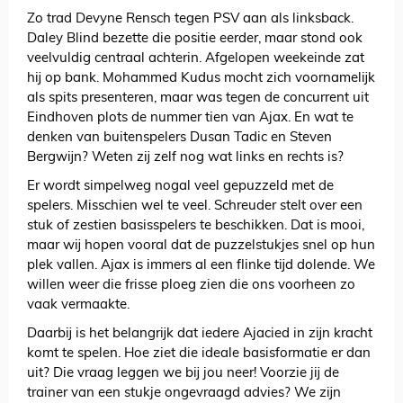
Zo trad Devyne Rensch tegen PSV aan als linksback.
Daley Blind bezette die positie eerder, maar stond ook
veelvuldig centraal achterin. Afgelopen weekeinde zat
hij op bank. Mohammed Kudus mocht zich voornamelijk
als spits presenteren, maar was tegen de concurrent uit
Eindhoven plots de nummer tien van Ajax. En wat te
denken van buitenspelers Dusan Tadic en Steven
Bergwijn? Weten zij zelf nog wat links en rechts is?
Er wordt simpelweg nogal veel gepuzzeld met de
spelers. Misschien wel te veel. Schreuder stelt over een
stuk of zestien basisspelers te beschikken. Dat is mooi,
maar wij hopen vooral dat de puzzelstukjes snel op hun
plek vallen. Ajax is immers al een flinke tijd dolende. We
willen weer die frisse ploeg zien die ons voorheen zo
vaak vermaakte.
Daarbij is het belangrijk dat iedere Ajacied in zijn kracht
komt te spelen. Hoe ziet die ideale basisformatie er dan
uit? Die vraag leggen we bij jou neer! Voorzie jij de
trainer van een stukje ongevraagd advies? We zijn