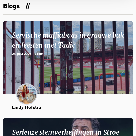
Blogs
Servische maffiabaas in grauwe bak
en feesten met Tadic
24 JULI 2026 - 11:59
Lindy Hofstra
Serieuze stemverheffingen in Stroe