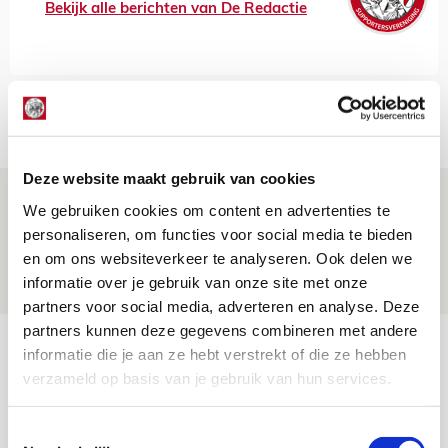
Bekijk alle berichten van De Redactie
Net binnen //
Deze website maakt gebruik van cookies
Volop enthousiasme in fotoverslag van
We gebruiken cookies om content en advertenties te
Europees treffen met Shelbourne
personaliseren, om functies voor social media te bieden
en om ons websiteverkeer te analyseren. Ook delen we
07 AUGUSTUS 2026 - 09:00
informatie over je gebruik van onze site met onze
FOTOVERSLAG
partners voor social media, adverteren en analyse. Deze
partners kunnen deze gegevens combineren met andere
Míchel niet blij met resultaat en spel
informatie die je aan ze hebt verstrekt of die ze hebben
na rust: ‘De focus nam af’
verzameld op basis van je gebruik van hun services.
07 AUGUSTUS 2026 - 08:30
Toestemmingsselectie
NIEUWS