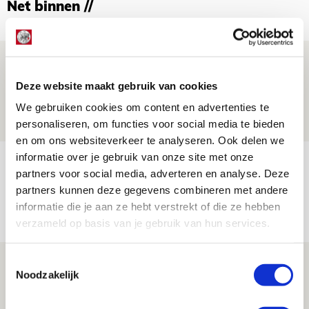
Net binnen //
Is dit de laatste wallpaper van Godts in
de Johan Cruijff Arena?
Deze website maakt gebruik van cookies
07 AUGUSTUS 2026 - 00:36
We gebruiken cookies om content en advertenties te
NIEUWS
personaliseren, om functies voor social media te bieden
en om ons websiteverkeer te analyseren. Ook delen we
informatie over je gebruik van onze site met onze
Trotse Klaassen: ‘Vierhonderd duels
partners voor social media, adverteren en analyse. Deze
voor mijn club is heel speciaal’
partners kunnen deze gegevens combineren met andere
06 AUGUSTUS 2026 - 23:43
informatie die je aan ze hebt verstrekt of die ze hebben
verzameld op basis van je gebruik van hun services.
NIEUWS
Toestemmingsselectie
Ajax zet Shelbourne eenvoudig opzij en
Noodzakelijk
reist met vertrouwen naar Dublin
06 AUGUSTUS 2026 - 21:52