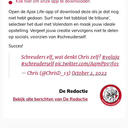
Klik hier om onze app te downloaden
Open de Ajax Life-app of download deze als je dat nog
niet hebt gedaan. Surf naar het tabblad ‘de tribune’,
selecteer het duel met Volendam en maak jouw ideale
opstelling. Vergeet jouw creatie vervolgens niet te delen
op socials, voorzien van #schreuderself.
Succes!
Schreuders elf, wat denkt Chris zelf?
#volaja
#schreuderself
pic.twitter.com/AqmPpv7f01
— Chris󠁧󠁢󠁥󠁮󠁧󠁿 (@ChrisD_13)
October 4, 2022
De Redactie
Bekijk alle berichten van De Redactie