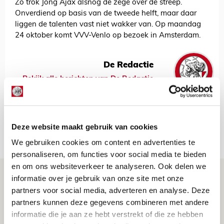
Zo trok Jong Ajax alsnog de zege over de streep.
Onverdiend op basis van de tweede helft, maar daar
liggen de talenten vast niet wakker van. Op maandag
24 oktober komt VVV-Venlo op bezoek in Amsterdam.
De Redactie
Bekijk alle berichten van De Redactie
Deze website maakt gebruik van cookies
Net binnen //
We gebruiken cookies om content en advertenties te
personaliseren, om functies voor social media te bieden
en om ons websiteverkeer te analyseren. Ook delen we
Is dit de laatste wallpaper van Godts in
informatie over je gebruik van onze site met onze
de Johan Cruijff Arena?
partners voor social media, adverteren en analyse. Deze
partners kunnen deze gegevens combineren met andere
07 AUGUSTUS 2026 - 00:36
informatie die je aan ze hebt verstrekt of die ze hebben
NIEUWS