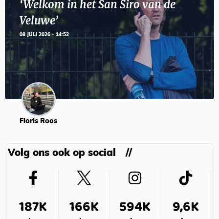
‘Welkom in het San Siro van de
Veluwe’
08 JULI 2026 - 14:52
Floris Roos
Volg ons ook op social
187K
166K
594K
9,6K