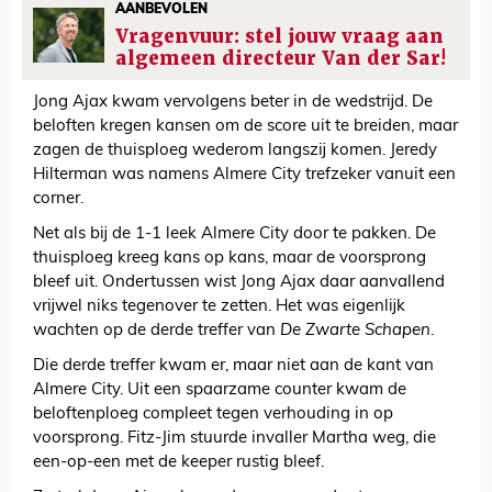
AANBEVOLEN
Vragenvuur: stel jouw vraag aan
algemeen directeur Van der Sar!
Jong Ajax kwam vervolgens beter in de wedstrijd. De
beloften kregen kansen om de score uit te breiden, maar
zagen de thuisploeg wederom langszij komen. Jeredy
Hilterman was namens Almere City trefzeker vanuit een
corner.
Net als bij de 1-1 leek Almere City door te pakken. De
thuisploeg kreeg kans op kans, maar de voorsprong
bleef uit. Ondertussen wist Jong Ajax daar aanvallend
vrijwel niks tegenover te zetten. Het was eigenlijk
wachten op de derde treffer van
De Zwarte Schapen
.
Die derde treffer kwam er, maar niet aan de kant van
Almere City. Uit een spaarzame counter kwam de
beloftenploeg compleet tegen verhouding in op
voorsprong. Fitz-Jim stuurde invaller Martha weg, die
een-op-een met de keeper rustig bleef.