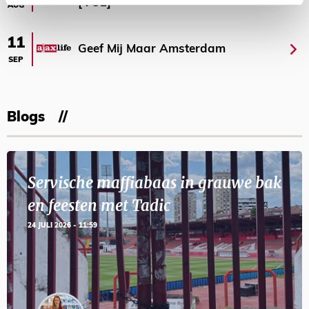
[VOL]
AUG
11
Geef Mij Maar Amsterdam
SEP
Blogs
Servische maffiabaas in grauwe bak
en feesten met Tadic
24 JULI 2026 - 11:59