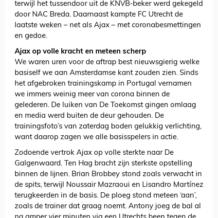
terwijl het tussendoor uit de KNVB-beker werd gekegeld
door NAC Breda. Daarnaast kampte FC Utrecht de
laatste weken – net als Ajax – met coronabesmettingen
en gedoe.
Ajax op volle kracht en meteen scherp
We waren uren voor de aftrap best nieuwsgierig welke
basiself we aan Amsterdamse kant zouden zien. Sinds
het afgebroken trainingskamp in Portugal vernamen
we immers weinig meer van corona binnen de
gelederen. De luiken van De Toekomst gingen omlaag
en media werd buiten de deur gehouden. De
trainingsfoto’s van zaterdag boden gelukkig verlichting,
want daarop zagen we alle basisspelers in actie.
Zodoende vertrok Ajax op volle sterkte naar De
Galgenwaard. Ten Hag bracht zijn sterkste opstelling
binnen de lijnen. Brian Brobbey stond zoals verwacht in
de spits, terwijl Noussair Mazraoui en Lisandro Martínez
terugkeerden in de basis. De ploeg stond meteen ‘aan’,
zoals de trainer dat graag noemt. Antony joeg de bal al
na amper vier minuten via een Utrechts been tegen de