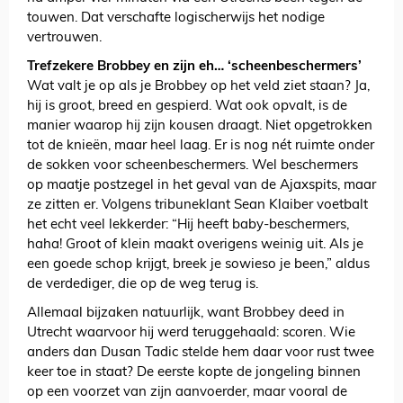
touwen. Dat verschafte logischerwijs het nodige
vertrouwen.
Trefzekere Brobbey en zijn eh… ‘scheenbeschermers’
Wat valt je op als je Brobbey op het veld ziet staan? Ja,
hij is groot, breed en gespierd. Wat ook opvalt, is de
manier waarop hij zijn kousen draagt. Niet opgetrokken
tot de knieën, maar heel laag. Er is nog nét ruimte onder
de sokken voor scheenbeschermers. Wel beschermers
op maatje postzegel in het geval van de Ajaxspits, maar
ze zitten er. Volgens tribuneklant Sean Klaiber voetbalt
het echt veel lekkerder: “Hij heeft baby-beschermers,
haha! Groot of klein maakt overigens weinig uit. Als je
een goede schop krijgt, breek je sowieso je been,” aldus
de verdediger, die op de weg terug is.
Allemaal bijzaken natuurlijk, want Brobbey deed in
Utrecht waarvoor hij werd teruggehaald: scoren. Wie
anders dan Dusan Tadic stelde hem daar voor rust twee
keer toe in staat? De eerste kopte de jongeling binnen
op een voorzet van zijn aanvoerder, maar vooral de