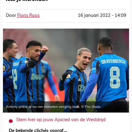
Door
Floris Roos
16 januari 2022 - 14:09
Antony prikte al na vier minuten venijnig raak. © Pro Shots
Stem hier op jouw Ajacied van de Wedstrijd
De bekende clichés vooraf…