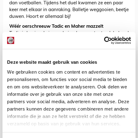
dan voetballen. Tijdens het duel kwamen ze een paar
keer met elkaar in aanraking. Balletje weggooien, beetje
duwen. Hoort er allemaal bij!
Wéér oerschreeuw Tadic en Maher mazzelt
Tadic is koning, keizer, admiraal, maar staat ook bekend
om zijn ‘pijntjes’. Tussen haakjes, want ook in Utrecht
was het weer raak na een lelijke charge op de enkels.
Met een oerschreeuw ging de captain naar het gras. Als
Ajacied weet je dat het dan vaak wel meevalt. Zie je
Deze website maakt gebruik van cookies
zoiets voor het eerst, dan ben je geneigd om 112 te
We gebruiken cookies om content en advertenties te
bellen, maar inmiddels weten we dat Tadic dan wel
personaliseren, om functies voor social media te bieden
weer opstaat. Zo ook nu. Zijn medespelers geloofden
en om ons websiteverkeer te analyseren. Ook delen we
het ook allemaal wel en Antony liep zelfs lachend bij de
informatie over je gebruik van onze site met onze
situatie weg.
partners voor social media, adverteren en analyse. Deze
De overtreding op Tadic was een lelijke, maar hoe
partners kunnen deze gegevens combineren met andere
Adam Maher met de noppen vooruit richting Jurriën
informatie die je aan ze hebt verstrekt of die ze hebben
Timber ging, was ook niet heel fijn. Het had de tweede
verzameld op basis van je gebruik van hun services.
gele kaart voor de Utrechter moeten zijn, maar Serdar
Gözübüyük wilde er niet aan. Trainer René Hake