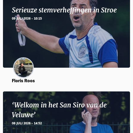
Serieuze stemverheffingen in Stroe
09 JULI 2026 - 10:15
Floris Roos
‘Welkom in het San Siro van de
Veluwe’
08 JULI 2026 - 14:52