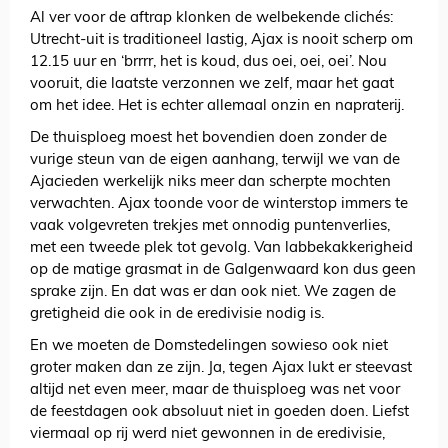
Al ver voor de aftrap klonken de welbekende clichés:
Utrecht-uit is traditioneel lastig, Ajax is nooit scherp om
12.15 uur en ‘brrrr, het is koud, dus oei, oei, oei’. Nou
vooruit, die laatste verzonnen we zelf, maar het gaat
om het idee. Het is echter allemaal onzin en napraterij.
De thuisploeg moest het bovendien doen zonder de
vurige steun van de eigen aanhang, terwijl we van de
Ajacieden werkelijk niks meer dan scherpte mochten
verwachten. Ajax toonde voor de winterstop immers te
vaak volgevreten trekjes met onnodig puntenverlies,
met een tweede plek tot gevolg. Van labbekakkerigheid
op de matige grasmat in de Galgenwaard kon dus geen
sprake zijn. En dat was er dan ook niet. We zagen de
gretigheid die ook in de eredivisie nodig is.
En we moeten de Domstedelingen sowieso ook niet
groter maken dan ze zijn. Ja, tegen Ajax lukt er steevast
altijd net even meer, maar de thuisploeg was net voor
de feestdagen ook absoluut niet in goeden doen. Liefst
viermaal op rij werd niet gewonnen in de eredivisie,