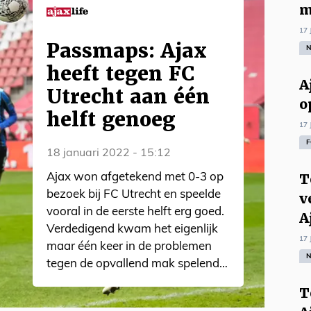
m
17 
Passmaps: Ajax
N
heeft tegen FC
A
Utrecht aan één
o
helft genoeg
17 
F
18 januari 2022 - 15:12
T
Ajax won afgetekend met 0-3 op
bezoek bij FC Utrecht en speelde
v
vooral in de eerste helft erg goed.
A
Verdedigend kwam het eigenlijk
17 
maar één keer in de problemen
N
tegen de opvallend mak spelende
thuisploeg. We kijken naar wat
T
opviel en vergelijken deze