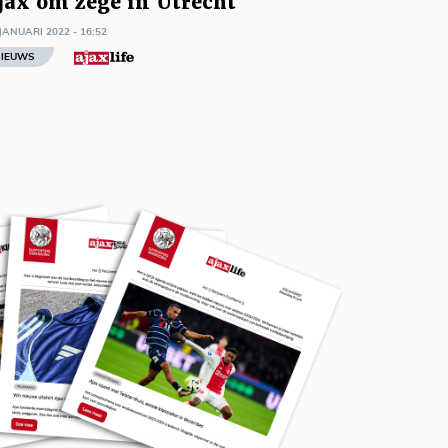
jax om zege in Utrecht
JANUARI 2022 - 16:52
IEUWS