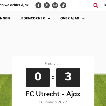
an we achter Ajax!
I
INNEN
LEDENCORNER
OVER AJAX
Eredivisie
0
3
:
FC Utrecht - Ajax
16 januari 2022