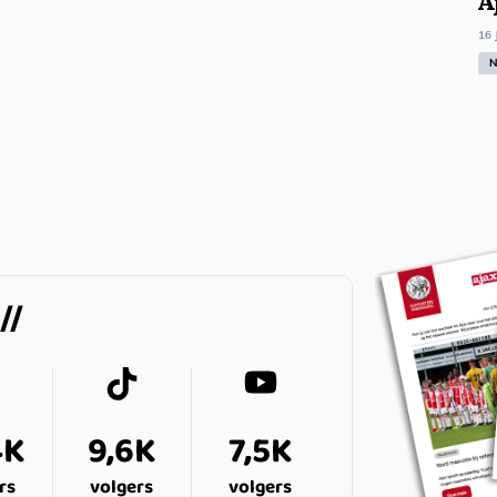
A
wedstrijd op basis van de
statistieken met het 0-1-verlies
16 
tegen Utrecht in eigen huis.
N
4K
9,6K
7,5K
rs
volgers
volgers