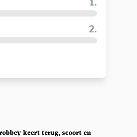
1.
2.
robbey keert terug, scoort en