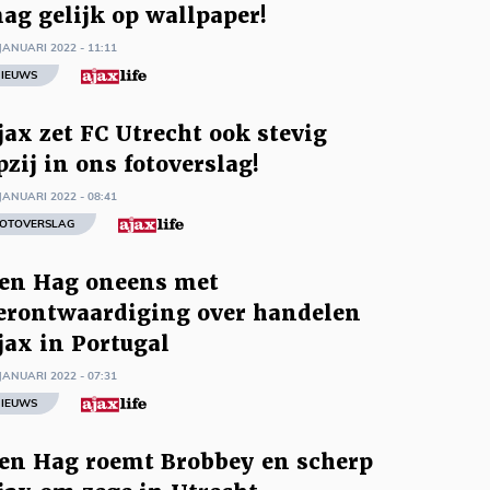
ag gelijk op wallpaper!
JANUARI 2022 - 11:11
IEUWS
jax zet FC Utrecht ook stevig
pzij in ons fotoverslag!
JANUARI 2022 - 08:41
OTOVERSLAG
en Hag oneens met
erontwaardiging over handelen
jax in Portugal
JANUARI 2022 - 07:31
IEUWS
en Hag roemt Brobbey en scherp