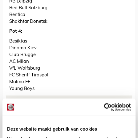
RB Leipzig
Red Bull Salzburg
Benfica
Shakhtar Donetsk
Pot 4:
Besiktas
Dinamo Kiev
Club Brugge
AC Milan
VfL Wolfsburg
FC Sheriff Tiraspol
Malmö FF
Young Boys
AANBEVOLEN
Doe je eigen CL-loting en
koppel Ajax aan drie
opponenten!
Deze website maakt gebruik van cookies