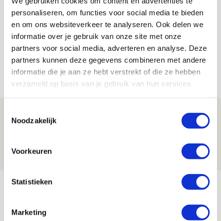
We gebruiken cookies om content en advertenties te
De Redactie
personaliseren, om functies voor social media te bieden
Bekijk alle berichten van De Redactie
en om ons websiteverkeer te analyseren. Ook delen we
informatie over je gebruik van onze site met onze
partners voor social media, adverteren en analyse. Deze
partners kunnen deze gegevens combineren met andere
informatie die je aan ze hebt verstrekt of die ze hebben
Net binnen //
verzameld op basis van je gebruik van hun services.
Toestemmingsselectie
Drie dingen die je moet weten over PEC
Noodzakelijk
Zwolle - Ajax
08 AUGUSTUS 2026 - 12:32
Voorkeuren
NIEUWS
Statistieken
Míchels elf: met welke formatie begin
jij aan nieuw eredivisieseizoen?
Marketing
08 AUGUSTUS 2026 - 11:34