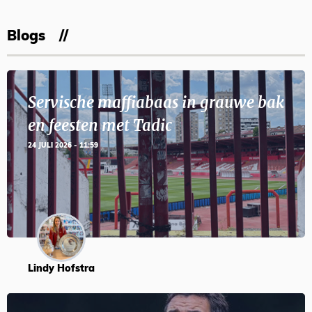
Blogs
Servische maffiabaas in grauwe bak
en feesten met Tadic
24 JULI 2026 - 11:59
Lindy Hofstra