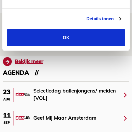
NIEUWS
Details tonen
Spelen bij Jong Ajax of Ajax 1? Dat
maakt Abdalla ‘geen reet’ uit
OK
08 AUGUSTUS 2026 - 10:04
NIEUWS
Bekijk meer
AGENDA
Selectiedag ballenjongens/-meiden
23
[VOL]
AUG
11
Geef Mij Maar Amsterdam
SEP