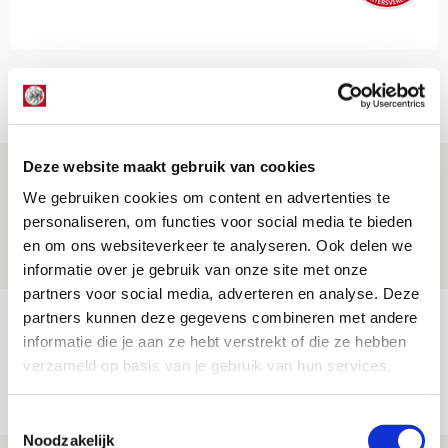
Net binnen //
Deze website maakt gebruik van cookies
Drie dingen die je moet weten over PEC
We gebruiken cookies om content en advertenties te
Zwolle - Ajax
personaliseren, om functies voor social media te bieden
08 AUGUSTUS 2026 - 12:32
en om ons websiteverkeer te analyseren. Ook delen we
NIEUWS
informatie over je gebruik van onze site met onze
partners voor social media, adverteren en analyse. Deze
partners kunnen deze gegevens combineren met andere
Míchels elf: met welke formatie begin
informatie die je aan ze hebt verstrekt of die ze hebben
jij aan nieuw eredivisieseizoen?
verzameld op basis van je gebruik van hun services.
08 AUGUSTUS 2026 - 11:34
NIEUWS
Toestemmingsselectie
Noodzakelijk