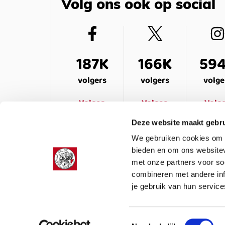
Volg ons ook op social
187K
166K
59
volgers
volgers
volge
Volgen
Volgen
Volg
Deze website maakt gebru
We gebruiken cookies om c
bieden en om ons websitev
met onze partners voor so
combineren met andere inf
je gebruik van hun service
LEDENSERVICE
OVER ONS
VEELG
Toestemmingsselectie