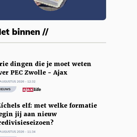
et binnen //
rie dingen die je moet weten
ver PEC Zwolle - Ajax
AUGUSTUS 2026 - 12:32
IEUWS
íchels elf: met welke formatie
egin jij aan nieuw
redivisieseizoen?
AUGUSTUS 2026 - 11:34