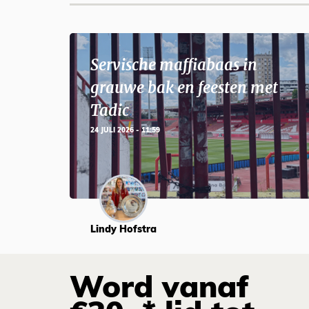
Servische maffiabaas in
grauwe bak en feesten met
Tadic
24 JULI 2026 - 11:59
Lindy Hofstra
Word vanaf