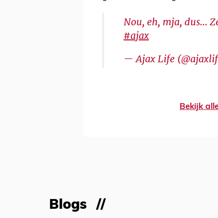
Nou, eh, mja, dus… Z
#ajax
— Ajax Life (@ajaxli
Bekijk al
Blogs