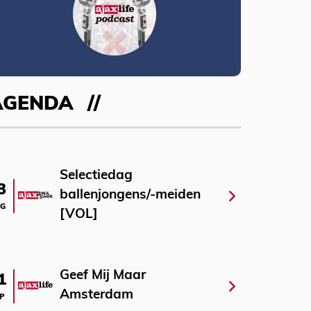
AGENDA
Selectiedag
3
ballenjongens/-meiden
G
[VOL]
Geef Mij Maar
1
Amsterdam
P