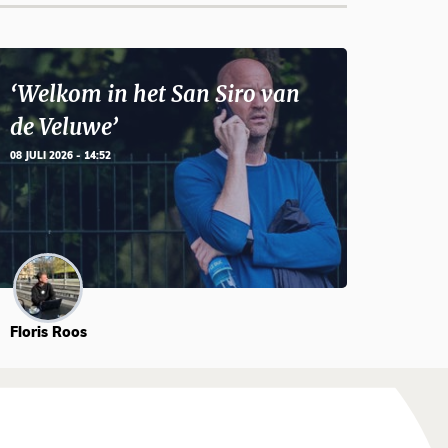
‘Welkom in het San Siro van
de Veluwe’
08 JULI 2026 - 14:52
Floris Roos