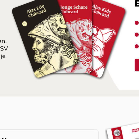
en.
 SV
je