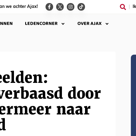
an we achter Ajax!
I
INNEN
LEDENCORNER
OVER AJAX
eelden:
verbaasd door
Vermeer naar
d