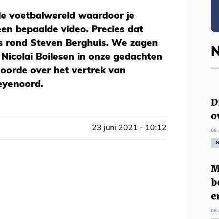
de voetbalwereld waardoor je
en bepaalde video. Precies dat
ws rond Steven Berghuis. We zagen
N
Nicolai Boilesen in onze gedachten
 hoorde over het vertrek van
eyenoord.
D
o
23 juni 2021 - 10:12
08 
N
M
b
e
08 