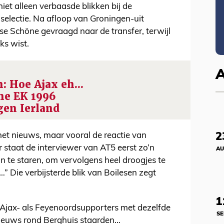
et alleen verbaasde blikken bij de
 selectie. Na afloop van Groningen-uit
e Schöne gevraagd naar de transfer, terwijl
ks wist.
: Hoe Ajax eh...
me EK 1996
egen Ierland
2
et nieuws, maar vooral de reactie van
r staat de interviewer van AT5 eerst zo’n
AU
 te staren, om vervolgens heel droogjes te
…” Die verbijsterde blik van Boilesen zegt
1
jax- als Feyenoordsupporters met dezelfde
SE
nieuws rond Berghuis staarden…