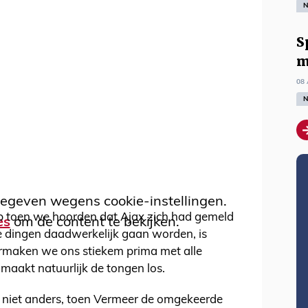
N
S
m
08 
N
egeven wegens cookie-instellingen.
p toen we hoorden dat Ajax zich had gemeld
es
om de content te bekijken.
e dingen daadwerkelijk gaan worden, is
vermaken we ons stiekem prima met alle
 maakt natuurlijk de tongen los.
 niet anders, toen Vermeer de omgekeerde