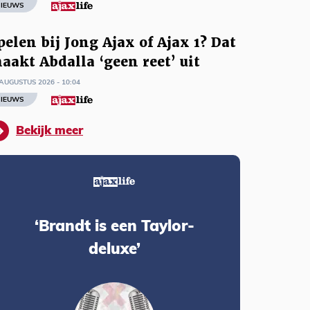
IEUWS
pelen bij Jong Ajax of Ajax 1? Dat
aakt Abdalla ‘geen reet’ uit
AUGUSTUS 2026 - 10:04
IEUWS
Bekijk meer
‘Brandt is een Taylor-
deluxe’