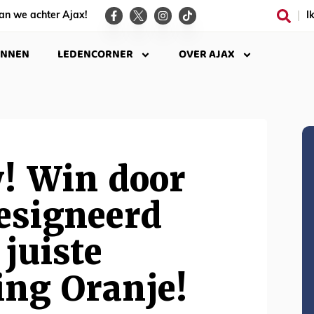
an we achter Ajax!
I
INNEN
LEDENCORNER
OVER AJAX
! Win door
gesigneerd
 juiste
ing Oranje!