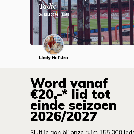
Tadic
24 JULI 2026 - 11:59
Lindy Hofstra
Word vanaf
€20,-* lid tot
einde seizoen
2026/2027
Sluit je aan bij onze ruim 155.000 led