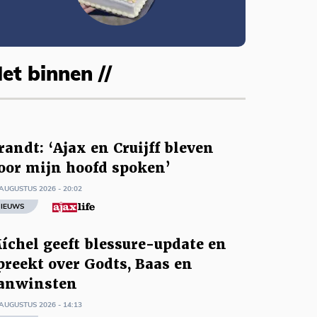
et binnen //
randt: ‘Ajax en Cruijff bleven
oor mijn hoofd spoken’
AUGUSTUS 2026 - 20:02
IEUWS
íchel geeft blessure-update en
preekt over Godts, Baas en
anwinsten
AUGUSTUS 2026 - 14:13