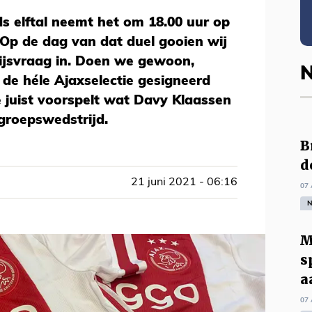
s elftal neemt het om 18.00 uur op
Op de dag van dat duel gooien wij
rijsvraag in. Doen we gewoon,
N
r de héle Ajaxselectie gesigneerd
e juist voorspelt wat Davy Klaassen
 groepswedstrijd.
B
d
21 juni 2021 - 06:16
07 
N
M
s
a
07 