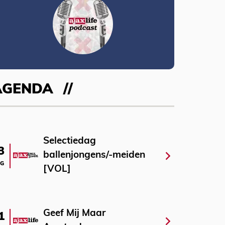
AGENDA
Selectiedag
3
ballenjongens/-meiden
G
[VOL]
Geef Mij Maar
1