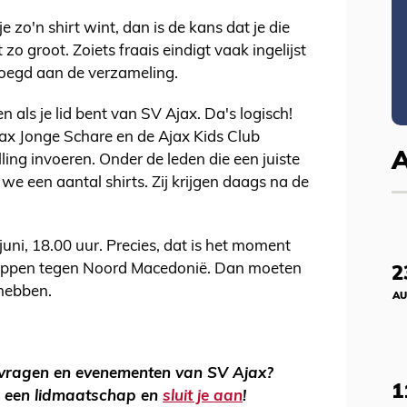
e zo'n shirt wint, dan is de kans dat je die
zo groot. Zoiets fraais eindigt vaak ingelijst
oegd aan de verzameling.
n als je lid bent van SV Ajax. Da's logisch!
Ajax Jonge Schare en de Ajax Kids Club
ing invoeren. Onder de leden die een juiste
 we een aantal shirts. Zij krijgen daags na de
ni, 18.00 uur. Precies, dat is het moment
trappen tegen Noord Macedonië. Dan moeten
2
 hebben.
AU
jsvragen en evenementen van SV Ajax?
1
 een lidmaatschap en
sluit je aan
!