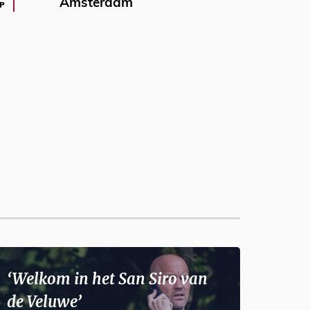
Amsterdam
P
‘Welkom in het San Siro van
de Veluwe’