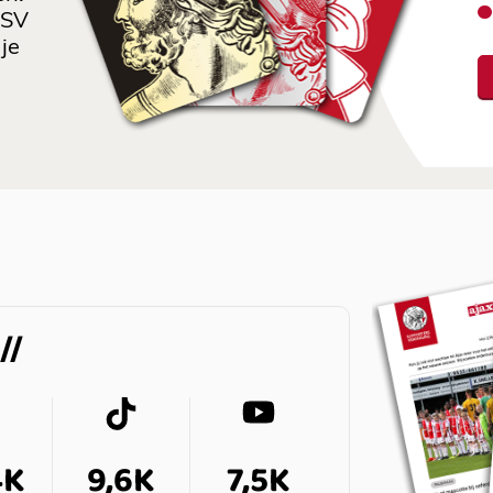
 SV
je
4K
9,6K
7,5K