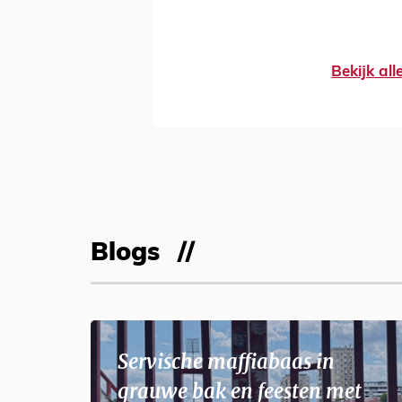
Bekijk al
Blogs
Servische maffiabaas in
grauwe bak en feesten met