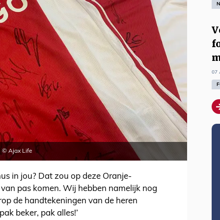
N
V
f
m
07 
F
 © Ajax Life
us in jou? Dat zou op deze Oranje-
 van pas komen. Wij hebben namelijk nog
arop de handtekeningen van de heren
pak beker, pak alles!’