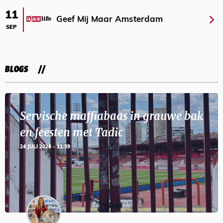
11
Geef Mij Maar Amsterdam
SEP
BLOGS
Servische maffiabaas in grauwe bak
en feesten met Tadic
24 JULI 2026 - 11:59