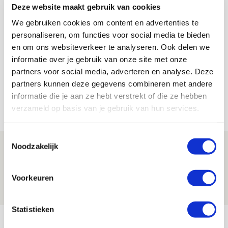
Ajaxshirt heeft een verhaal’
Deze website maakt gebruik van cookies
We gebruiken cookies om content en advertenties te
personaliseren, om functies voor social media te bieden
Lindy Hofstra
en om ons websiteverkeer te analyseren. Ook delen we
Bekijk alle berichten van Lindy Hofstra
informatie over je gebruik van onze site met onze
partners voor social media, adverteren en analyse. Deze
partners kunnen deze gegevens combineren met andere
informatie die je aan ze hebt verstrekt of die ze hebben
NET BINNEN //
verzameld op basis van je gebruik van hun services.
Toestemmingsselectie
Ter Stegen over uitdagingen en
Noodzakelijk
leidersrol bij Ajax
Voorkeuren
05 AUGUSTUS 2026 - 20:00
NIEUWS
Statistieken
Míchels elf: zie jij al rol voor