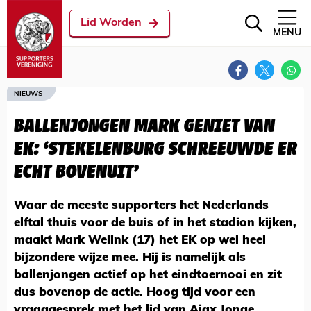
Lid Worden
MENU
NIEUWS
BALLENJONGEN MARK GENIET VAN
EK: ‘STEKELENBURG SCHREEUWDE ER
ECHT BOVENUIT’
Waar de meeste supporters het Nederlands
elftal thuis voor de buis of in het stadion kijken,
maakt Mark Welink (17) het EK op wel heel
bijzondere wijze mee. Hij is namelijk als
ballenjongen actief op het eindtoernooi en zit
dus bovenop de actie. Hoog tijd voor een
vraaggesprek met het lid van Ajax Jonge