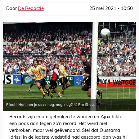
Door
De Redactie
25 mei 2021 - 10:50
Pfoah! Herinner je deze nog, nog, nog?! © Pro Shots
Records zijn er om gebroken te worden en Ajax hikte
een poos aan tegen zo’n record. Het werd niet
verbroken, maar wel geëvenaard. Stel dat Oussama
Idrissi in de laatste wedstrijd had gescoord, dan was hij