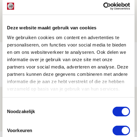
Drie dingen die je moet weten over PEC
Zwolle - Ajax
08 AUGUSTUS 2026 - 12:32
Deze website maakt gebruik van cookies
NIEUWS
We gebruiken cookies om content en advertenties te
personaliseren, om functies voor social media te bieden
Míchels elf: met welke formatie begin
en om ons websiteverkeer te analyseren. Ook delen we
informatie over je gebruik van onze site met onze
jij aan nieuw eredivisieseizoen?
partners voor social media, adverteren en analyse. Deze
08 AUGUSTUS 2026 - 11:34
partners kunnen deze gegevens combineren met andere
NIEUWS
informatie die je aan ze hebt verstrekt of die ze hebben
verzameld op basis van je gebruik van hun services.
Spelen bij Jong Ajax of Ajax 1? Dat
maakt Abdalla ‘geen reet’ uit
Toestemmingsselectie
Noodzakelijk
08 AUGUSTUS 2026 - 10:04
NIEUWS
Voorkeuren