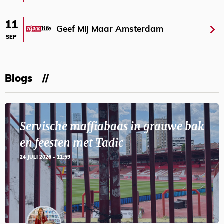
11
Geef Mij Maar Amsterdam
SEP
Blogs
Servische maffiabaas in grauwe bak
en feesten met Tadic
24 JULI 2026 - 11:59