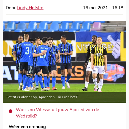
Door
Lindy Hofstra
16 mei 2021 - 16:18
Het zit er alweer op, Ajacieden... © Pro Shots
Wie is na Vitesse-uit jouw Ajacied van de
Wedstrijd?
Wéér een erehaag