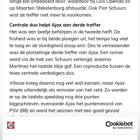
lange bal onbedoeld door, waardoor hij Loïs Openda zo
op Maarten Stekelenburg afstuurde. Ook Perr Schuurs
wist de treffer niet meer te voorkomen.
Centrale duo helpt Ajax aan derde treffer
Het was een beetje behelpen in de tweede helft. De
frisheid was er bij beide ploegen uit, het tempo lag veel
te laag en de slordigheid sloop erin. Des te verrassender
was de plotselinge derde treffer van Ajax. Een corner
werd via de hak van Schuurs verlengd, waarna
Martínez het laatste tikje gaf. Een coproductie tussen de
twee centrale verdedigers dus.
Vitesse kreeg daarna nog wel wat kansen, maar Ajax
stapte uiteindelijk als winnaar van het veld. Zo werden
er op de laatste speeldag nog drie punten
bijgeschreven, evenaarde Ajax het puntenrecord van
PSV (88) en werd het seizoen met een goed gevoel
afgesloten.
Fijne vakantie, Ajacieden!
Vergeet niet te stemmen op de Ajacied van de