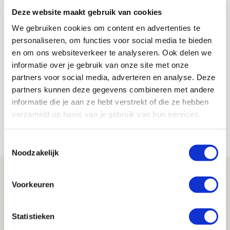
Wedstrijd, want jouw stem kan zomaar
Deze website maakt gebruik van cookies
doorslaggevend zijn in het eindklassement. Dus hup,
We gebruiken cookies om content en advertenties te
stemmen maarrr!
personaliseren, om functies voor social media te bieden
en om ons websiteverkeer te analyseren. Ook delen we
Lindy Hofstra
informatie over je gebruik van onze site met onze
Bekijk alle berichten van Lindy Hofstra
partners voor social media, adverteren en analyse. Deze
partners kunnen deze gegevens combineren met andere
informatie die je aan ze hebt verstrekt of die ze hebben
verzameld op basis van je gebruik van hun services.
Net binnen //
Toestemmingsselectie
Noodzakelijk
Drie dingen die je moet weten over PEC
Voorkeuren
Zwolle - Ajax
08 AUGUSTUS 2026 - 12:32
Statistieken
NIEUWS