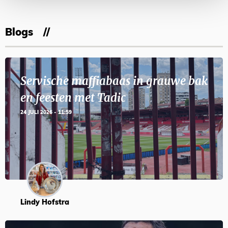
Blogs
Servische maffiabaas in grauwe bak
en feesten met Tadic
24 JULI 2026 - 11:59
Lindy Hofstra