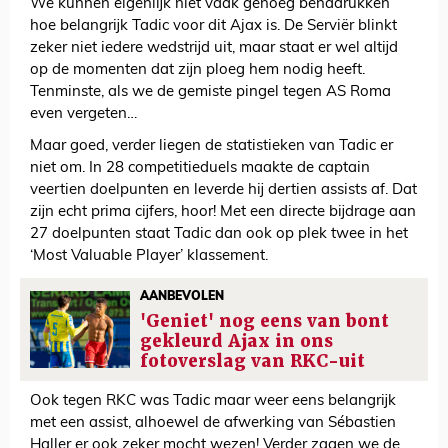
We kunnen eigenlijk niet vaak genoeg benadrukken
hoe belangrijk Tadic voor dit Ajax is. De Serviër blinkt
zeker niet iedere wedstrijd uit, maar staat er wel altijd
op de momenten dat zijn ploeg hem nodig heeft.
Tenminste, als we de gemiste pingel tegen AS Roma
even vergeten…
Maar goed, verder liegen de statistieken van Tadic er
niet om. In 28 competitieduels maakte de captain
veertien doelpunten en leverde hij dertien assists af. Dat
zijn echt prima cijfers, hoor! Met een directe bijdrage aan
27 doelpunten staat Tadic dan ook op plek twee in het
‘Most Valuable Player’ klassement.
AANBEVOLEN
'Geniet' nog eens van bont
gekleurd Ajax in ons
fotoverslag van RKC-uit
Ook tegen RKC was Tadic maar weer eens belangrijk
met een assist, alhoewel de afwerking van Sébastien
Haller er ook zeker mocht wezen! Verder zagen we de