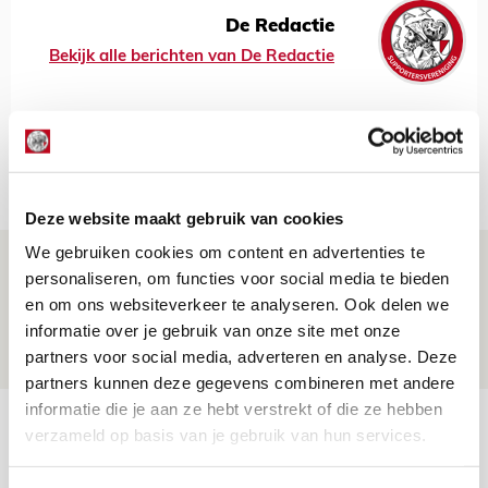
De Redactie
Bekijk alle berichten van De Redactie
Net binnen //
Deze website maakt gebruik van cookies
We gebruiken cookies om content en advertenties te
Is dit de laatste wallpaper van Godts in
personaliseren, om functies voor social media te bieden
de Johan Cruijff Arena?
en om ons websiteverkeer te analyseren. Ook delen we
informatie over je gebruik van onze site met onze
07 AUGUSTUS 2026 - 00:36
partners voor social media, adverteren en analyse. Deze
NIEUWS
partners kunnen deze gegevens combineren met andere
informatie die je aan ze hebt verstrekt of die ze hebben
Trotse Klaassen: ‘Vierhonderd duels
verzameld op basis van je gebruik van hun services.
voor mijn club is heel speciaal’