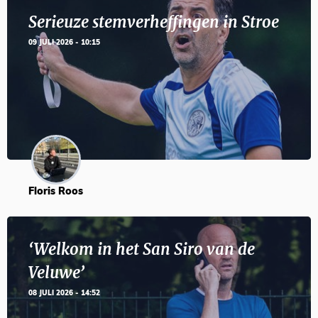
Serieuze stemverheffingen in Stroe
09 JULI 2026 - 10:15
Floris Roos
‘Welkom in het San Siro van de
Veluwe’
08 JULI 2026 - 14:52