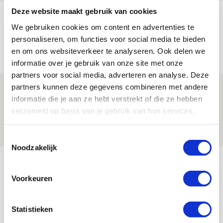
Deze website maakt gebruik van cookies
Míchels elf: met welke formatie begin
We gebruiken cookies om content en advertenties te
jij aan nieuw eredivisieseizoen?
personaliseren, om functies voor social media te bieden
08 AUGUSTUS 2026 - 11:34
en om ons websiteverkeer te analyseren. Ook delen we
NIEUWS
informatie over je gebruik van onze site met onze
partners voor social media, adverteren en analyse. Deze
partners kunnen deze gegevens combineren met andere
Spelen bij Jong Ajax of Ajax 1? Dat
informatie die je aan ze hebt verstrekt of die ze hebben
maakt Abdalla ‘geen reet’ uit
verzameld op basis van je gebruik van hun services.
08 AUGUSTUS 2026 - 10:04
NIEUWS
Toestemmingsselectie
Noodzakelijk
Bekijk meer
AGENDA
Voorkeuren
Selectiedag ballenjongens/-meiden
23
Statistieken
[VOL]
AUG