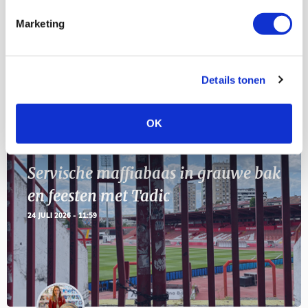
Marketing
11
Geef Mij Maar Amsterdam
SEP
Details tonen
Blogs
OK
Servische maffiabaas in grauwe bak
en feesten met Tadic
24 JULI 2026 - 11:59