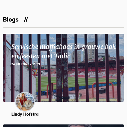
Blogs
Servische maffiabaas in grauwe bak
en feesten met Tadic
24 JULI 2026 - 11:59
Lindy Hofstra