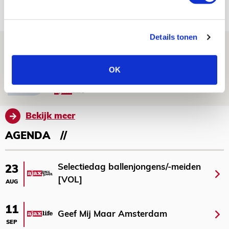
08 AUGUSTUS 2026 - 11:34
NIEUWS
Details tonen
Spelen bij Jong Ajax of Ajax 1? Dat
maakt Abdalla ‘geen reet’ uit
OK
08 AUGUSTUS 2026 - 10:04
NIEUWS
Bekijk meer
AGENDA
Selectiedag ballenjongens/-meiden
23
[VOL]
AUG
11
Geef Mij Maar Amsterdam
SEP