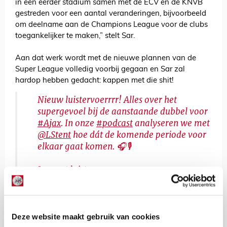
in een eerder stadium samen met de ECV en de KNVB
gestreden voor een aantal veranderingen, bijvoorbeeld
om deelname aan de Champions League voor de clubs
toegankelijker te maken,” stelt Sar.
Aan dat werk wordt met de nieuwe plannen van de
Super League volledig voorbij gegaan en Sar zal
hardop hebben gedacht: kappen met die shit!
Nieuw luistervoerrrr! Alles over het
supergevoel bij de aanstaande dubbel voor
#Ajax
. In onze
#podcast
analyseren we met
@LStent
hoe dát de komende periode voor
elkaar gaat komen. 🎧🎙
Je moet luisteren, gewoon
doen!
https://t.co/mAJQpMsoxq
pic.twitter.com/yyqtY0Lm1L
— Ajax Life (@ajaxlife)
April 20, 2021
Deze website maakt gebruik van cookies