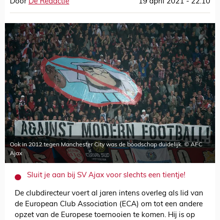
Door
De Redactie
19 april 2021 - 22:10
Ook in 2012 tegen Manchester City was de boodschap duidelijk. © AFC
Ajax
Sluit je aan bij SV Ajax voor slechts een tientje!
De clubdirecteur voert al jaren intens overleg als lid van
de European Club Association (ECA) om tot een andere
opzet van de Europese toernooien te komen. Hij is op