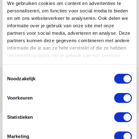
We gebruiken cookies om content en advertenties te
De Redactie
personaliseren, om functies voor social media te bieden
en om ons websiteverkeer te analyseren. Ook delen we
Bekijk alle berichten van De Redactie
informatie over je gebruik van onze site met onze
partners voor social media, adverteren en analyse. Deze
partners kunnen deze gegevens combineren met andere
informatie die je aan ze hebt verstrekt of die ze hebben
Net binnen //
verzameld op basis van je gebruik van hun services.
Toestemmingsselectie
Drie dingen die je moet weten over PEC
Noodzakelijk
Zwolle - Ajax
08 AUGUSTUS 2026 - 12:32
Voorkeuren
NIEUWS
Statistieken
Míchels elf: met welke formatie begin
jij aan nieuw eredivisieseizoen?
Marketing