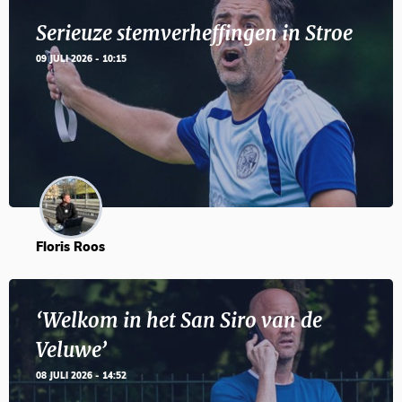
Serieuze stemverheffingen in Stroe
09 JULI 2026 - 10:15
Floris Roos
‘Welkom in het San Siro van de
Veluwe’
08 JULI 2026 - 14:52