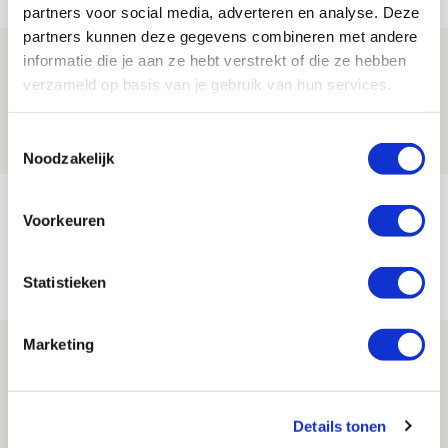
partners voor social media, adverteren en analyse. Deze
partners kunnen deze gegevens combineren met andere
Drie dingen die je moet weten over PEC
informatie die je aan ze hebt verstrekt of die ze hebben
verzameld op basis van je gebruik van hun services.
Zwolle - Ajax
08 AUGUSTUS 2026 - 12:32
Toestemmingsselectie
NIEUWS
Noodzakelijk
Míchels elf: met welke formatie begin
Voorkeuren
jij aan nieuw eredivisieseizoen?
08 AUGUSTUS 2026 - 11:34
Statistieken
NIEUWS
Marketing
Spelen bij Jong Ajax of Ajax 1? Dat
maakt Abdalla ‘geen reet’ uit
08 AUGUSTUS 2026 - 10:04
Details tonen
NIEUWS