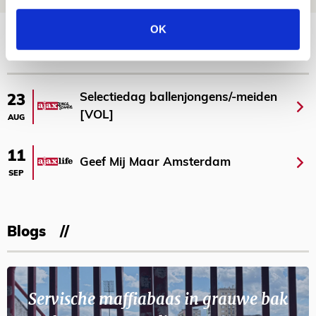
Bekijk meer
OK
AGENDA
Selectiedag ballenjongens/-meiden
23
[VOL]
AUG
11
Geef Mij Maar Amsterdam
SEP
Blogs
Servische maffiabaas in grauwe bak