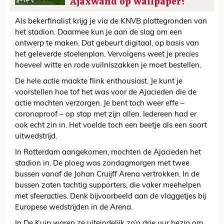
Ajaxwand op wallpaper?
Als bekerfinalist krijg je via de KNVB plattegronden van
het stadion. Daarmee kun je aan de slag om een
ontwerp te maken. Dat gebeurt digitaal, op basis van
het geleverde stoelenplan. Vervolgens weet je precies
hoeveel witte en rode vuilniszakken je moet bestellen.
De hele actie maakte flink enthousiast. Je kunt je
voorstellen hoe tof het was voor de Ajacieden die de
actie mochten verzorgen. Je bent toch weer effe –
coronaproof – op stap met zijn allen. Iedereen had er
ook echt zin in. Het voelde toch een beetje als een soort
uitwedstrijd.
In Rotterdam aangekomen, mochten de Ajacieden het
stadion in. De ploeg was zondagmorgen met twee
bussen vanaf de Johan Cruijff Arena vertrokken. In de
bussen zaten tachtig supporters, die vaker meehelpen
met sfeeracties. Denk bijvoorbeeld aan de vlaggetjes bij
Europese wedstrijden in de Arena.
In De Kuip waren ze uiteindelijk zo’n drie uur bezig om