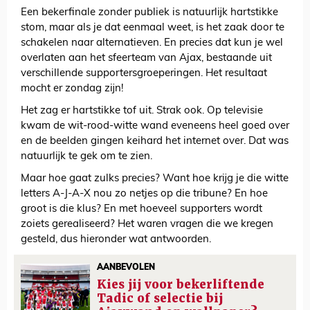
Een bekerfinale zonder publiek is natuurlijk hartstikke
stom, maar als je dat eenmaal weet, is het zaak door te
schakelen naar alternatieven. En precies dat kun je wel
overlaten aan het sfeerteam van Ajax, bestaande uit
verschillende supportersgroeperingen. Het resultaat
mocht er zondag zijn!
Het zag er hartstikke tof uit. Strak ook. Op televisie
kwam de wit-rood-witte wand eveneens heel goed over
en de beelden gingen keihard het internet over. Dat was
natuurlijk te gek om te zien.
Maar hoe gaat zulks precies? Want hoe krijg je die witte
letters A-J-A-X nou zo netjes op die tribune? En hoe
groot is die klus? En met hoeveel supporters wordt
zoiets gerealiseerd? Het waren vragen die we kregen
gesteld, dus hieronder wat antwoorden.
AANBEVOLEN
Kies jij voor bekerliftende
Tadic of selectie bij