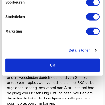
Ajax scoort dit seizoen in de eredivisie gemiddeld iets
Voorkeuren
meer dan drie doelpunten per wedstrijd en doet dat met
gemiddeld twintig schotpogingen. Afgelopen zondag
Statistieken
werd in beide categorieën beduidend lager gepresteerd
tegen laagvlieger RKC: veertien keer geschoten, één
doelpuntje.
Marketing
Hoe kan het dat Ajax zo’n stroperige wedstrijd speelde?
Hoe reëel was een RKC-stunt daadwerkelijk? We
beschrijven het aan de hand van de passmaps,
Expected Goals, halfspaces en Zone 14 plots, verkregen
Details tonen
via
@11tegen11
!
Passmaps
OK
RKC wordt gecoacht door voormalig Ajaxdoelman en
voormalig Ajaxjeugdtrainer Fred Grim. Daar waar je in
andere wedstrijden duidelijk de hand van Grim kan
ontdekken – opbouwen van achteruit – liet RKC de bal
afgelopen zondag toch vooral aan Ajax. In totaal had
de ploeg van Erik ten Hag 63% balbezit. We zien om
die reden de bekende dikke lijnen en bolletjes op de
passmap tevoorschijn komen.