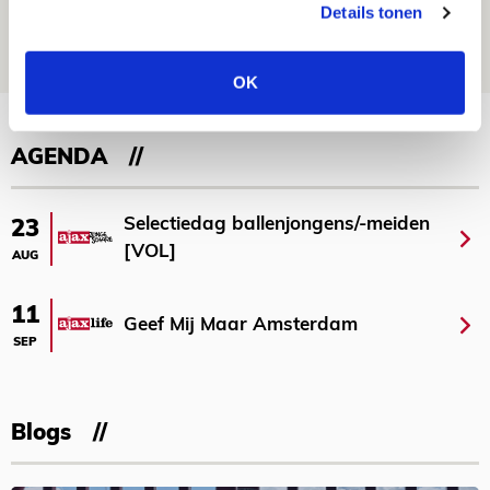
reist met vertrouwen naar Dublin
Details tonen
06 AUGUSTUS 2026 - 21:52
NIEUWS
OK
Bekijk meer
AGENDA
Selectiedag ballenjongens/-meiden
23
[VOL]
AUG
11
Geef Mij Maar Amsterdam
SEP
Blogs