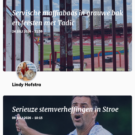
Servische maffiabaas in grauwe bak
en feesten met Tadic
24 JULI 2026 - 11:59
Lindy Hofstra
Serieuze stemverheffingen in Stroe
09 JULI 2026 - 10:15