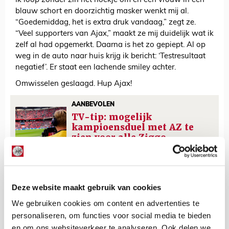
Ik loop zonder zin het hoekje om en een vrouw in een
blauw schort en doorzichtig masker wenkt mij al.
“Goedemiddag, het is extra druk vandaag,” zegt ze.
“Veel supporters van Ajax,” maakt ze mij duidelijk wat ik
zelf al had opgemerkt. Daarna is het zo gepiept. Al op
weg in de auto naar huis krijg ik bericht: ‘Testresultaat
negatief’. Er staat een lachende smiley achter.
Omwisselen geslaagd. Hup Ajax!
AANBEVOLEN
TV-tip: mogelijk
kampioensduel met AZ te
zien voor alle Ziggo-
klanten!
Floris Roos
Deze website maakt gebruik van cookies
Bekijk alle berichten van Floris Roos
We gebruiken cookies om content en advertenties te
personaliseren, om functies voor social media te bieden
en om ons websiteverkeer te analyseren. Ook delen we