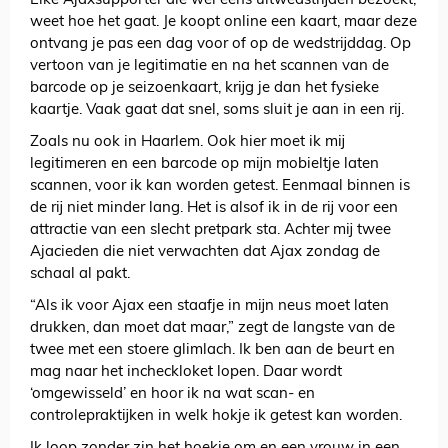
Elke Ajaxsupporter die wel eens uitwedstrijden bezoekt,
weet hoe het gaat. Je koopt online een kaart, maar deze
ontvang je pas een dag voor of op de wedstrijddag. Op
vertoon van je legitimatie en na het scannen van de
barcode op je seizoenkaart, krijg je dan het fysieke
kaartje. Vaak gaat dat snel, soms sluit je aan in een rij.
Zoals nu ook in Haarlem. Ook hier moet ik mij
legitimeren en een barcode op mijn mobieltje laten
scannen, voor ik kan worden getest. Eenmaal binnen is
de rij niet minder lang. Het is alsof ik in de rij voor een
attractie van een slecht pretpark sta. Achter mij twee
Ajacieden die niet verwachten dat Ajax zondag de
schaal al pakt.
“Als ik voor Ajax een staafje in mijn neus moet laten
drukken, dan moet dat maar,” zegt de langste van de
twee met een stoere glimlach. Ik ben aan de beurt en
mag naar het incheckloket lopen. Daar wordt
‘omgewisseld’ en hoor ik na wat scan- en
controlepraktijken in welk hokje ik getest kan worden.