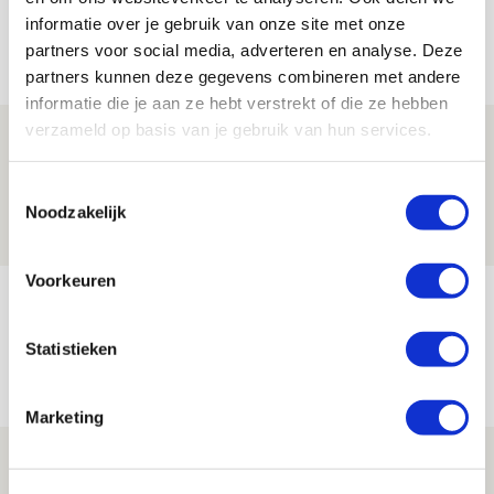
informatie over je gebruik van onze site met onze
partners voor social media, adverteren en analyse. Deze
Net binnen //
partners kunnen deze gegevens combineren met andere
informatie die je aan ze hebt verstrekt of die ze hebben
verzameld op basis van je gebruik van hun services.
Is dit de laatste wallpaper van Godts in
de Johan Cruijff Arena?
Toestemmingsselectie
07 AUGUSTUS 2026 - 00:36
Noodzakelijk
NIEUWS
Voorkeuren
Trotse Klaassen: ‘Vierhonderd duels
voor mijn club is heel speciaal’
Statistieken
06 AUGUSTUS 2026 - 23:43
NIEUWS
Marketing
Ajax zet Shelbourne eenvoudig opzij en