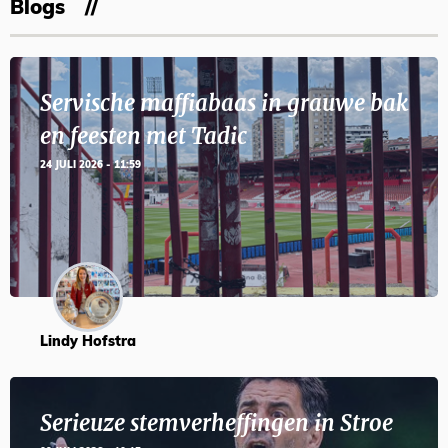
Blogs
Servische maffiabaas in grauwe bak
en feesten met Tadic
24 JULI 2026 - 11:59
Lindy Hofstra
Serieuze stemverheffingen in Stroe