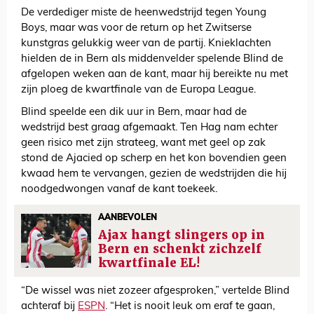
De verdediger miste de heenwedstrijd tegen Young
Boys, maar was voor de return op het Zwitserse
kunstgras gelukkig weer van de partij. Knieklachten
hielden de in Bern als middenvelder spelende Blind de
afgelopen weken aan de kant, maar hij bereikte nu met
zijn ploeg de kwartfinale van de Europa League.
Blind speelde een dik uur in Bern, maar had de
wedstrijd best graag afgemaakt. Ten Hag nam echter
geen risico met zijn strateeg, want met geel op zak
stond de Ajacied op scherp en het kon bovendien geen
kwaad hem te vervangen, gezien de wedstrijden die hij
noodgedwongen vanaf de kant toekeek.
AANBEVOLEN
Ajax hangt slingers op in
Bern en schenkt zichzelf
kwartfinale EL!
“De wissel was niet zozeer afgesproken,” vertelde Blind
achteraf bij
ESPN
. “Het is nooit leuk om eraf te gaan,