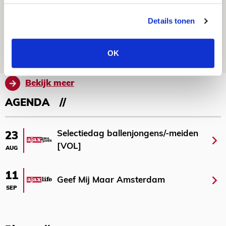
Drie dingen die je moet weten over
Details tonen
Ajax - Shelbourne
06 AUGUSTUS 2026 - 09:33
OK
NIEUWS
Bekijk meer
AGENDA
Selectiedag ballenjongens/-meiden
23
[VOL]
AUG
11
Geef Mij Maar Amsterdam
SEP