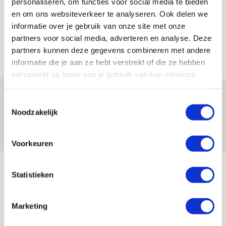
personaliseren, om functies voor social media te bieden
en om ons websiteverkeer te analyseren. Ook delen we
informatie over je gebruik van onze site met onze
partners voor social media, adverteren en analyse. Deze
partners kunnen deze gegevens combineren met andere
Net binnen //
informatie die je aan ze hebt verstrekt of die ze hebben
verzameld op basis van je gebruik van hun services.
Word ballenjongen of -meid bij Jong
Toestemmingsselectie
Ajax - Helmond Sport!
Noodzakelijk
06 AUGUSTUS 2026 - 13:13
PRIJSVRAAG
Voorkeuren
Reis jij als mascotte mee naar uitduel
Statistieken
met Telstar?
06 AUGUSTUS 2026 - 13:04
Marketing
PRIJSVRAAG