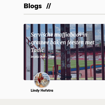
Blogs
Servische maffiabaas in
grauwe bak en feesten met
Tadic
24 JULI 2026 - 11:59
Lindy Hofstra