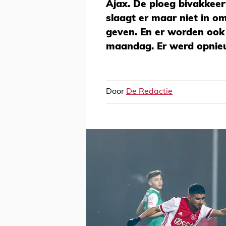
Ajax. De ploeg bivakkee
slaagt er maar niet in o
geven. En er worden oo
maandag. Er werd opnieu
Door
De Redactie