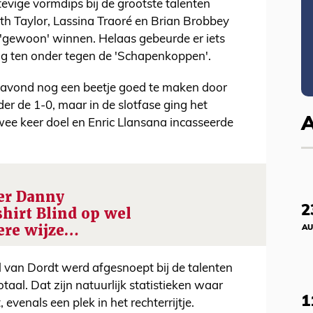
tevige vormdips bij de grootste talenten
h Taylor, Lassina Traoré en Brian Brobbey
 'gewoon' winnen. Helaas gebeurde er iets
g ten onder tegen de 'Schapenkoppen'.
e avond nog een beetje goed te maken door
er de 1-0, maar in de slotfase ging het
wee keer doel en Enric Llansana incasseerde
er Danny
2
hirt Blind op wel
ere wijze…
AU
 van Dordt werd afgesnoept bij de talenten
taal. Dat zijn natuurlijk statistieken waar
1
evenals een plek in het rechterrijtje.