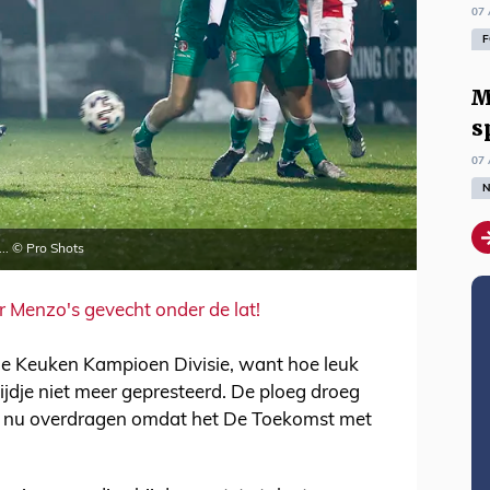
07 
F
M
s
07 
N
... © Pro Shots
r Menzo's gevecht onder de lat!
n de Keuken Kampioen Divisie, want hoe leuk
 tijdje niet meer gepresteerd. De ploeg droeg
ie nu overdragen omdat het De Toekomst met