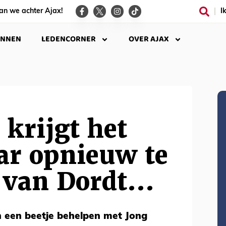
an we achter Ajax!
I
INNEN
LEDENCORNER
OVER AJAX
 krijgt het
ar opnieuw te
 van Dordt...
oen een beetje behelpen met Jong