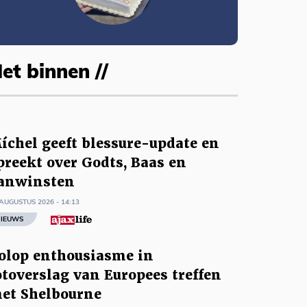
et binnen //
íchel geeft blessure-update en
preekt over Godts, Baas en
anwinsten
AUGUSTUS 2026 - 14:13
IEUWS
olop enthousiasme in
otoverslag van Europees treffen
et Shelbourne