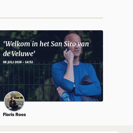
‘Welkom in het San Siro van
de Veluwe’
08 JULI 2026 - 14:52
Floris Roos