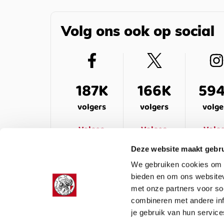
Volg ons ook op social
187K
166K
59
volgers
volgers
volge
Volgen
Volgen
Volg
Deze website maakt gebru
We gebruiken cookies om c
bieden en om ons websitev
met onze partners voor so
combineren met andere inf
je gebruik van hun service
LEDENSERVICE
OVER ONS
VEELG