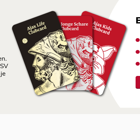
en.
 SV
je