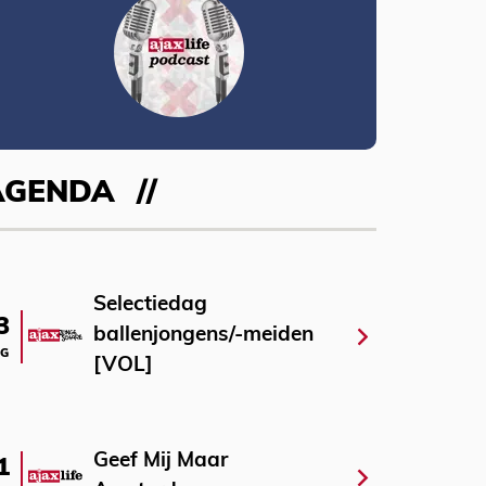
AGENDA
Selectiedag
3
ballenjongens/-meiden
G
[VOL]
Geef Mij Maar
1