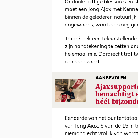
Ondanks pittige blessures en s
moet een Jong Ajax met Kennet
binnen de gelederen natuurlijk
ongewoons, want de ploeg gin
Traoré leek een teleurstellend
zijn handtekening te zetten ond
helemaal mis. Dordrecht trof t
een rode kaart.
AANBEVOLEN
Ajaxsupport
bemachtigt s
héél bijzond
Eenderde van het puntentotaal
van Jong Ajax: 6 van de 15 in to
niemand echt vrolijk van wordt, 