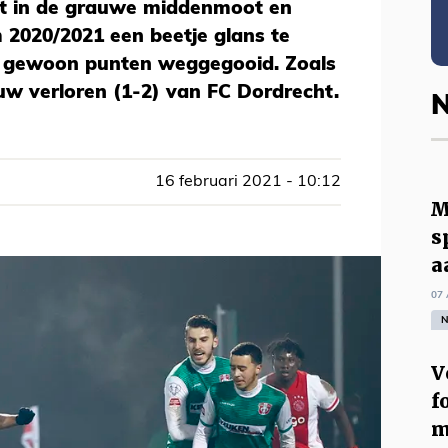
rt in de grauwe middenmoot en
m 2020/2021 een beetje glans te
k gewoon punten weggegooid. Zoals
w verloren (1-2) van FC Dordrecht.
N
16 februari 2021 - 10:12
M
s
a
07 
N
V
f
m