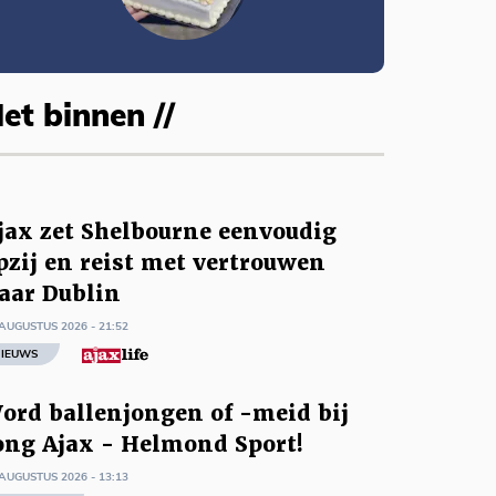
et binnen //
jax zet Shelbourne eenvoudig
pzij en reist met vertrouwen
aar Dublin
AUGUSTUS 2026 - 21:52
IEUWS
ord ballenjongen of -meid bij
ong Ajax - Helmond Sport!
AUGUSTUS 2026 - 13:13