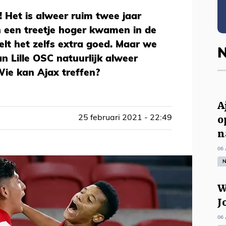
! Het is alweer ruim twee jaar
n een treetje hoger kwamen in de
lt het zelfs extra goed. Maar we
N
an Lille OSC natuurlijk alweer
Wie kan Ajax treffen?
A
o
25 februari 2021 - 22:49
n
06 
N
W
J
06 