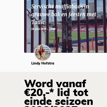
Servische maffiabaas in
grauwe bak en feesten met
Tadic
24 JULI 2026 - 11:59
Lindy Hofstra
Word vanaf
€20,-* lid tot
einde seizoen