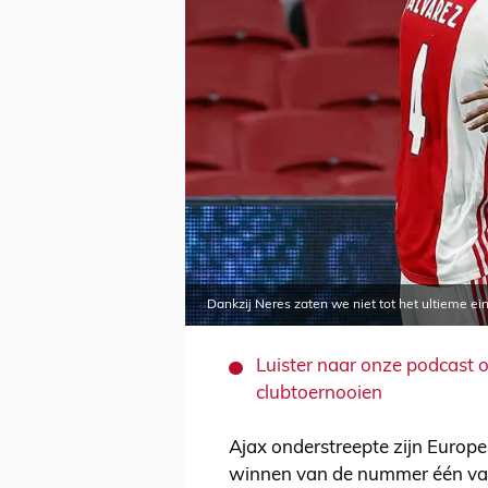
Dankzij Neres zaten we niet tot het ultieme ei
Luister naar onze podcast 
clubtoernooien
Ajax onderstreepte zijn Europe
winnen van de nummer één van F