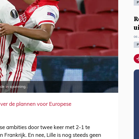
P
R
u
06 
P
nde in spanning.
over de plannen voor Europese
se ambities door twee keer met 2-1 te
rankrijk. En nee, Lille is nog steeds geen