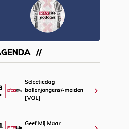
AGENDA
Selectiedag
3
ballenjongens/-meiden
G
[VOL]
Geef Mij Maar
1