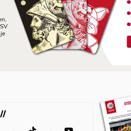
en.
 SV
je