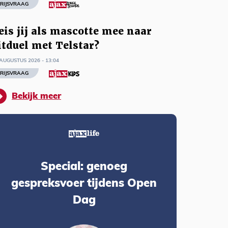
RIJSVRAAG
eis jij als mascotte mee naar
itduel met Telstar?
AUGUSTUS 2026 - 13:04
RIJSVRAAG
Bekijk meer
Special: genoeg
gespreksvoer tijdens Open
Dag