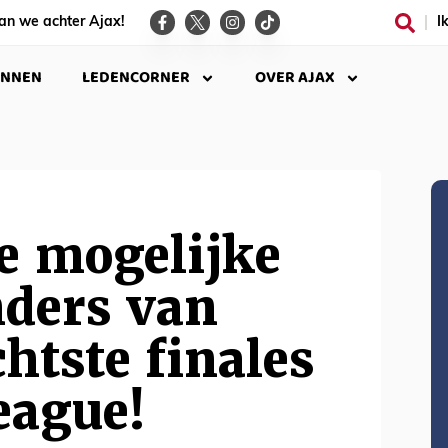
an we achter Ajax!
I
INNEN
LEDENCORNER
OVER AJAX
de mogelijke
nders van
chtste finales
eague!