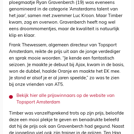
ploegmaatje Ryan Gravenberch (19) was eveneens
genomineerd in de categorie ‘Amsterdams talent van
het jaar’, samen met zwemmer Luc Kroon. Maar Timber
kwam, zag en overwon. Gravenberch heeft nog wel
eens droommomentjes, maar de kwaliteit is natuurlijk
klip en klaar.
Frank Thewessem, algemeen directeur van Topsport
Amsterdam, reikte de prijs uit aan de jonge verdediger
en sprak mooie woorden. “Je kende een fantastisch
seizoen. Je maakte je debuut bij Ajax, kwam in de basis,
won de dubbel, haalde Oranje en maakte het EK mee.
Je stond er alsof je er al jaren speelde,” zo was te zien
bij onze vrienden van AT5.
Bekijk hier alle prijswinnaars op de website van
Topsport Amsterdam
Timber was vanzelfsprekend trots op zijn prijs, beloofde
deze een mooi plekje te geven en benadrukte beleefd
dat hij de prijs ook aan Gravenberch had gegund. Naast
de jongeling viel ook zijn trainer in de prijzen. Ten Hag