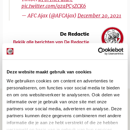
pic.twitter.com/qzaPC3ZCK6
— AFC Ajax (@AFCAjax)
December 20, 2021
De Redactie
Bekijk alle berichten van De Redactie
Deze website maakt gebruik van cookies
Net binnen //
We gebruiken cookies om content en advertenties te
personaliseren, om functies voor social media te bieden
en om ons websiteverkeer te analyseren. Ook delen we
Drie dingen die je moet weten over PEC
informatie over je gebruik van onze site met onze
Zwolle - Ajax
partners voor social media, adverteren en analyse. Deze
partners kunnen deze gegevens combineren met andere
08 AUGUSTUS 2026 - 12:32
informatie die je aan ze hebt verstrekt of die ze hebben
NIEUWS
verzameld op basis van je gebruik van hun services.