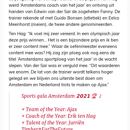
werd ‘Amsterdams coach van het jaar’ en ontving uit
handen van Edwin van der Sar de zogeheten Fanny. De
trainer rekende af met Guido Bonsen (atletiek) en Eelco
Meenhorst (roeien), de twee andere genomineerden.
Ten Hag: “Ik voel mij zeer vereerd. In een olympisch jaar
deze prijs winnen… Het is een bijzondere prijs en ik ben
er zeer content mee.” Waar de oefenmeester eveneens
content mee was? Hij zag zijn ploeg ook nog eens de
titel ‘Amsterdams sportploeg van het jaar’ in de wacht
slepen. Van der Sar was er verguld mee. “Dit waarderen
we enorm. De lat van de trainer wordt telkens hoger
gelegd en we blijven ons uiterste best doen om
Amsterdam en Nederland trots te maken op Ajax.”
Sports gala Amsterdam 𝟮𝟬𝟮𝟭 🏆 ⤸
× Team of the Year: Ajax
× Coach of the Year: Erik ten Hag
× Talent of the Year: Jurriën
Timber
#ForTheFuture