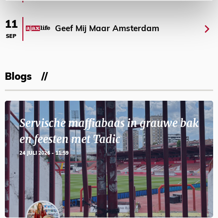
11
Geef Mij Maar Amsterdam
SEP
Blogs
Servische maffiabaas in grauwe bak
en feesten met Tadic
24 JULI 2026 - 11:59