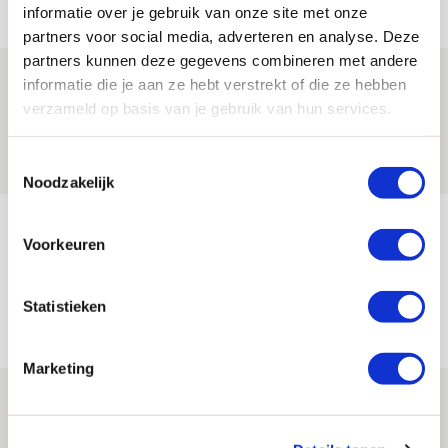
Net binnen //
informatie over je gebruik van onze site met onze
partners voor social media, adverteren en analyse. Deze
partners kunnen deze gegevens combineren met andere
Beleef avond vol gezelligheid tijdens
informatie die je aan ze hebt verstrekt of die ze hebben
Geef Mij Maar Amsterdam!
verzameld op basis van je gebruik van hun services.
10 AUGUSTUS 2026 - 09:12
Toestemmingsselectie
EVENT
Noodzakelijk
Reisverslag PEC-uit: geregisseerde
Voorkeuren
operatie onderweg naar
‘voetbaltempel’
Statistieken
09 AUGUSTUS 2026 - 18:53
BLOG
Marketing
Brandt heeft veel vertrouwen in Ajax
dat steeds beter wordt