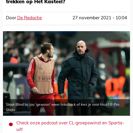
trekken op Het Kasteel?
Door
De Redactie
27 november 2021 - 10:04
Staat Blind bij jou 'gewoon' weer linksback of kies je voor Nico? © Pro
Shots
Check onze podcast over CL-groepswinst en Sparta-
uit!