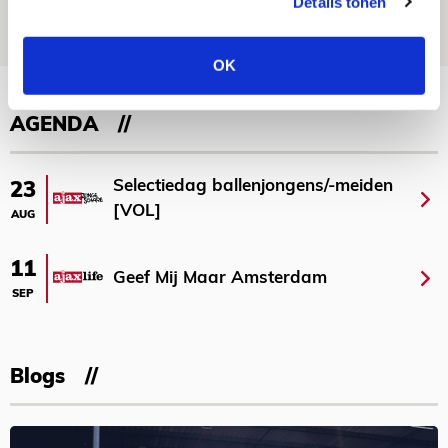
Details tonen
09 AUGUSTUS 2026 - 18:14
NIEUWS
OK
Bekijk meer
AGENDA
Selectiedag ballenjongens/-meiden
23
[VOL]
AUG
11
Geef Mij Maar Amsterdam
SEP
Blogs