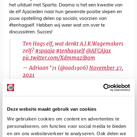
het uitduel met Sparta. Daarna is het een kwestie van
de elf Ajacieden naar hun gewenste positie slepen en
jouw opstelling delen op socials, voorzien van
#tenhagself. Hebben wij weer wat om over te
discussiëren. Succes!
Ten Hags elf, wat denkt A.J.K.Wagemakers
zelf?
#spaaja
#tenhagself
⁦
@AFCAjax
pic.twitter.com/XdmmaziBgm
— Adriaan ‘71 (@aad1906)
November 27,
2021
De Redactie
Bekijk alle berichten van De Redactie
Deze website maakt gebruik van cookies
We gebruiken cookies om content en advertenties te
personaliseren, om functies voor social media te bieden
en om ons websiteverkeer te analyseren. Ook delen we