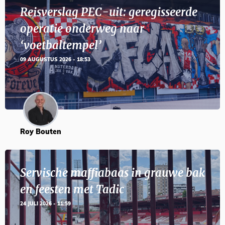
Reisverslag PEC-uit: geregisseerde
operatie onderweg naar
‘voetbaltempel’
09 AUGUSTUS 2026 - 18:53
Roy Bouten
Servische maffiabaas in grauwe bak
en feesten met Tadic
24 JULI 2026 - 11:59