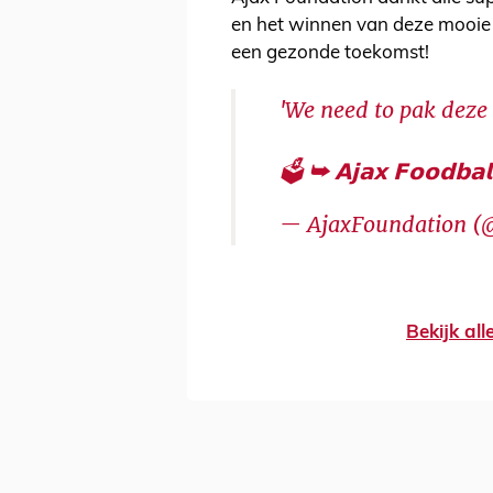
en het winnen van deze mooie 
een gezonde toekomst!
'We need to pak deze p
🗳 ➥ 𝗔𝗷𝗮𝘅 𝗙𝗼𝗼𝗱𝗯𝗮𝗹
— AjaxFoundation (
Bekijk al