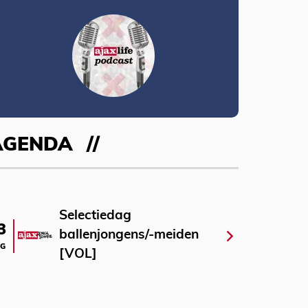
AGENDA
Selectiedag
3
ballenjongens/-meiden
G
[VOL]