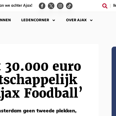
an we achter Ajax!
I
INNEN
LEDENCORNER
OVER AJAX
 30.000 euro
tschappelijk
Ajax Foodball’
msterdam geen tweede plekken,