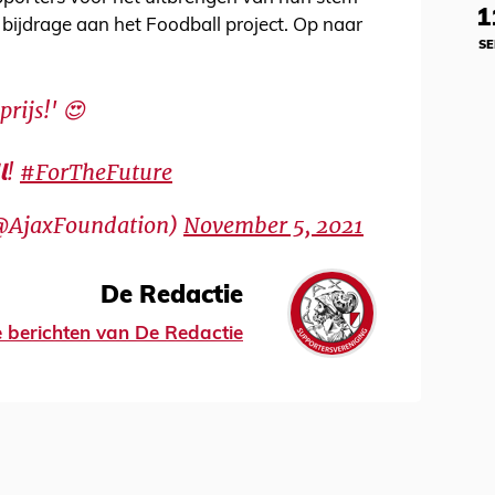
1
bijdrage aan het Foodball project. Op naar
SE
rijs!' 😍
𝗹!
#ForTheFuture
@AjaxFoundation)
November 5, 2021
De Redactie
le berichten van De Redactie