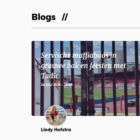
Blogs
Servische maffiabaas in
grauwe bak en feesten met
Tadic
24 JULI 2026 - 11:59
Lindy Hofstra