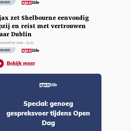
IEUWS
jax zet Shelbourne eenvoudig
pzij en reist met vertrouwen
aar Dublin
AUGUSTUS 2026 - 21:52
IEUWS
Bekijk meer
Special: genoeg
gespreksvoer tijdens Open
Dag