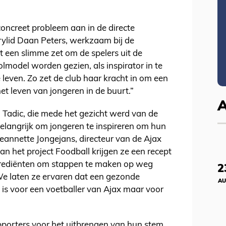
concreet probleem aan in de directe
urylid Daan Peters, werkzaam bij de
t een slimme zet om de spelers uit de
rolmodel worden gezien, als inspirator in te
 leven. Zo zet de club haar kracht in om een
et leven van jongeren in de buurt.”
 Tadic, die mede het gezicht werd van de
belangrijk om jongeren te inspireren om hun
 Jeannette Jongejans, directeur van de Ajax
 het project Foodball krijgen ze een recept
grediënten om stappen te maken op weg
2
We laten ze ervaren dat een gezonde
AU
jk is voor een voetballer van Ajax maar voor
pporters voor het uitbrengen van hun stem