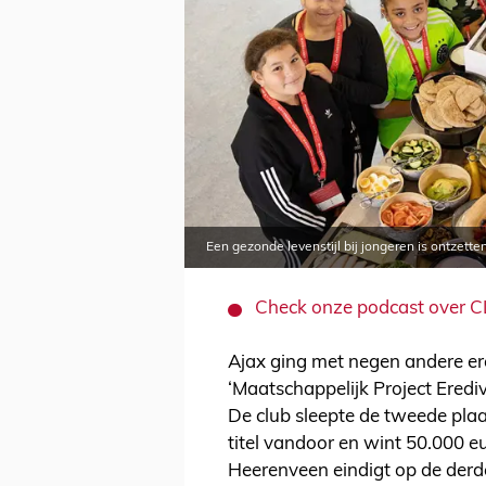
Een gezonde levenstijl bij jongeren is ontzette
Check onze podcast over CL
Ajax ging met negen andere ere
‘Maatschappelijk Project Eredivi
De club sleepte de tweede pla
titel vandoor en wint 50.000 
Heerenveen eindigt op de derd