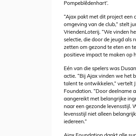
Pompeblêdenhart’.
“Ajax pakt met dit project een 
omgeving van de club,” stelt j
VriendenLoterij. “We vinden he
selectie, die door de jeugd als 
zetten om gezond te eten en te
positieve impact te maken op h
Eén van die spelers was Dusan
actie. “Bij Ajax vinden we het 
talent te ontwikkelen,” vertelt
Foundation. “Door deelname aan
aangereikt met belangrijke in
naar een gezonde levensstijl. 
levensstijl niet alleen belangri
iedereen.”
Ajax Foundation dankt alle su