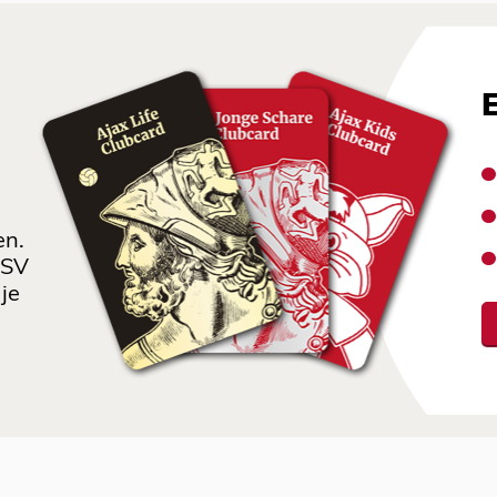
en.
 SV
je