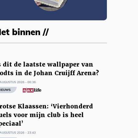
et binnen //
s dit de laatste wallpaper van
odts in de Johan Cruijff Arena?
AUGUSTUS 2026 - 00:36
IEUWS
rotse Klaassen: ‘Vierhonderd
uels voor mijn club is heel
peciaal’
AUGUSTUS 2026 - 23:43