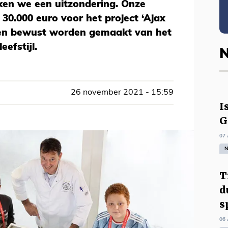
en we een uitzondering. Onze
 30.000 euro voor het project ‘Ajax
eren bewust worden gemaakt van het
efstijl.
N
26 november 2021 - 15:59
I
G
07 
N
T
d
s
06 