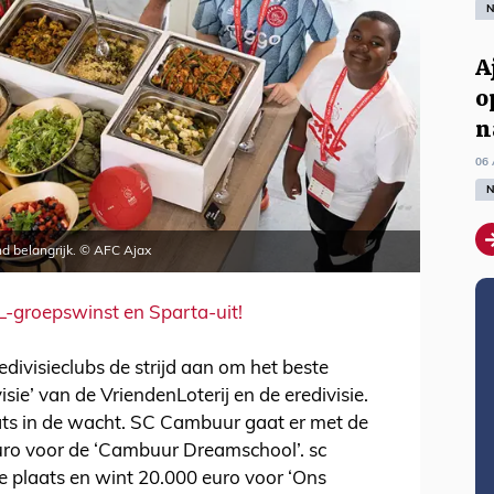
N
A
o
n
06 
N
nd belangrijk. © AFC Ajax
-groepswinst en Sparta-uit!
divisieclubs de strijd aan om het beste
sie’ van de VriendenLoterij en de eredivisie.
ats in de wacht. SC Cambuur gaat er met de
euro voor de ‘Cambuur Dreamschool’. sc
e plaats en wint 20.000 euro voor ‘Ons