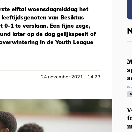
erste elftal woensdagmiddag het
leeftijdsgenoten van Besiktas
 0-1 te verslaan. Een fijne zege,
N
nd later op de dag gelijkspeelt of
 overwintering in de Youth League
M
s
a
24 november 2021 - 14:23
07 
N
V
f
m