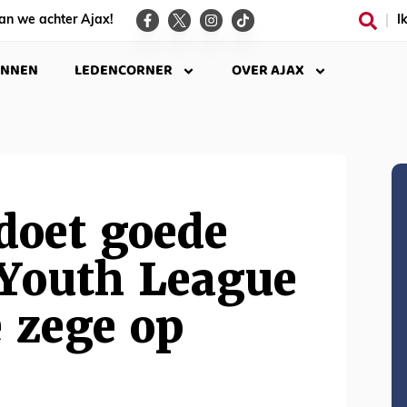
an we achter Ajax!
I
INNEN
LEDENCORNER
OVER AJAX
doet goede
 Youth League
 zege op