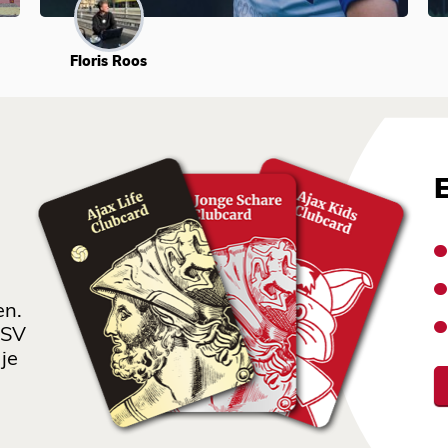
Floris Roos
en.
 SV
je