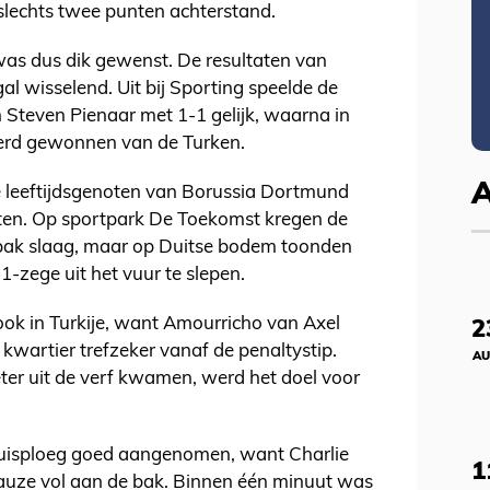
 slechts twee punten achterstand.
as dus dik gewenst. De resultaten van
l wisselend. Uit bij Sporting speelde de
 Steven Pienaar met 1-1 gelijk, waarna in
erd gewonnen van de Turken.
 leeftijdsgenoten van Borussia Dortmund
ten. Op sportpark De Toekomst kregen de
pak slaag, maar op Duitse bodem toonden
1-zege uit het vuur te slepen.
ook in Turkije, want Amourricho van Axel
2
kwartier trefzeker vanaf de penaltystip.
AU
r uit de verf kwamen, werd het doel voor
huisploeg goed aangenomen, want Charlie
1
auze vol aan de bak. Binnen één minuut was