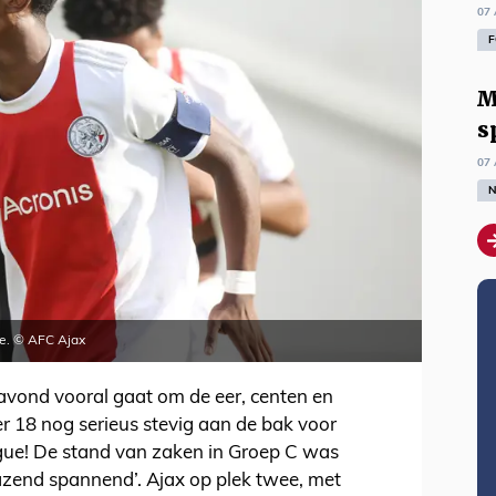
07 
F
M
s
07 
N
je. © AFC Ajax
vond vooral gaat om de eer, centen en
r 18 nog serieus stevig aan de bak voor
gue! De stand van zaken in Groep C was
‘razend spannend’. Ajax op plek twee, met