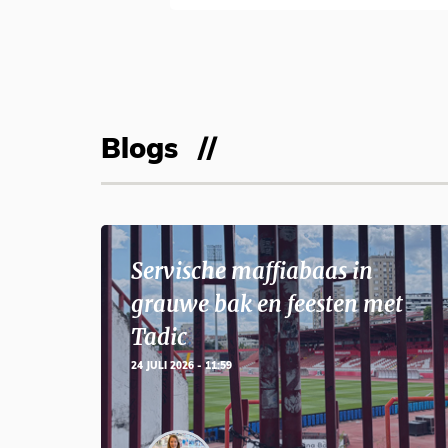
Blogs
Servische maffiabaas in
grauwe bak en feesten met
Tadic
24 JULI 2026 - 11:59