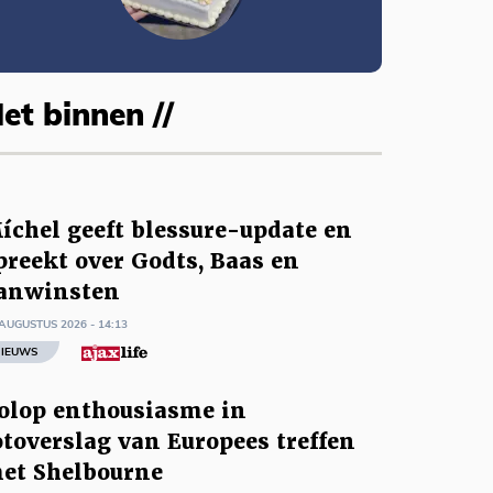
et binnen //
íchel geeft blessure-update en
preekt over Godts, Baas en
anwinsten
AUGUSTUS 2026 - 14:13
IEUWS
olop enthousiasme in
otoverslag van Europees treffen
et Shelbourne