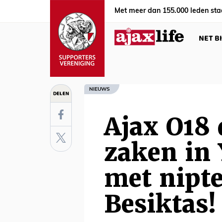
Met meer dan 155.000 leden sta
NET B
NIEUWS
DELEN
Ajax O18 
zaken in
met nipte
Besiktas!