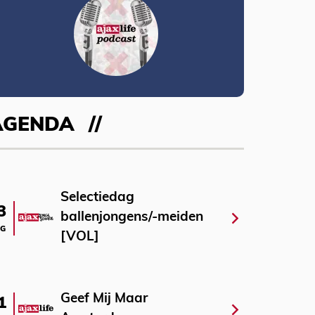
AGENDA
Selectiedag
3
ballenjongens/-meiden
G
[VOL]
Geef Mij Maar
1