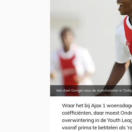
Van Axel Donger was de matchwinner in Turki
Waar het bij Ajax 1 woensdaga
coëfficiënten, daar moest Onde
overwintering in de Youth Lea
vooraf prima te betitelen als 