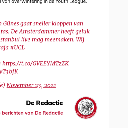
d van overwintering in de Youth League.
 Günes gaat sneller kloppen van
ktas. De Amsterdammer heeft geluk
Instanbul live mag meemaken. Wij
aja
#UCL
:
https://t.co/GVEEYMTzZK
XvT3bfK
fe)
November 23, 2021
De Redactie
le berichten van De Redactie