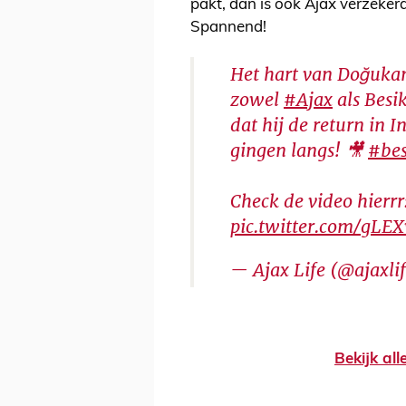
pakt, dan is ook Ajax verzeker
Spannend!
Het hart van Doğukan
zowel
#Ajax
als Besi
dat hij de return in 
gingen langs! 🎥
#bes
Check de video hierrr
pic.twitter.com/gLE
— Ajax Life (@ajaxli
Bekijk al