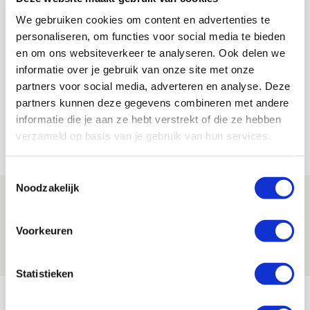
We gebruiken cookies om content en advertenties te
personaliseren, om functies voor social media te bieden
De Redactie
en om ons websiteverkeer te analyseren. Ook delen we
Bekijk alle berichten van De Redactie
informatie over je gebruik van onze site met onze
partners voor social media, adverteren en analyse. Deze
partners kunnen deze gegevens combineren met andere
informatie die je aan ze hebt verstrekt of die ze hebben
verzameld op basis van je gebruik van hun services.
Net binnen //
Toestemmingsselectie
Noodzakelijk
Word ballenjongen of -meid bij Jong
Ajax - Helmond Sport!
Voorkeuren
06 AUGUSTUS 2026 - 13:13
PRIJSVRAAG
Statistieken
Reis jij als mascotte mee naar uitduel