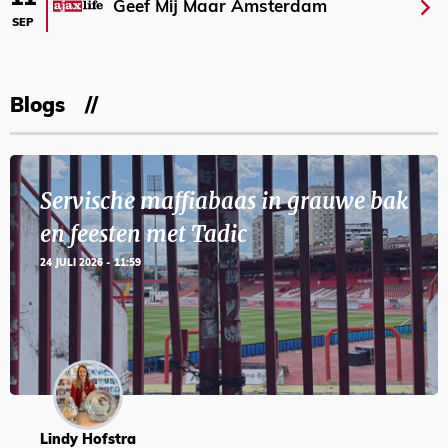
Geef Mij Maar Amsterdam
SEP
Blogs
Servische maffiabaas in grauwe bak
en feesten met Tadic
24 JULI 2026 - 11:59
Lindy Hofstra