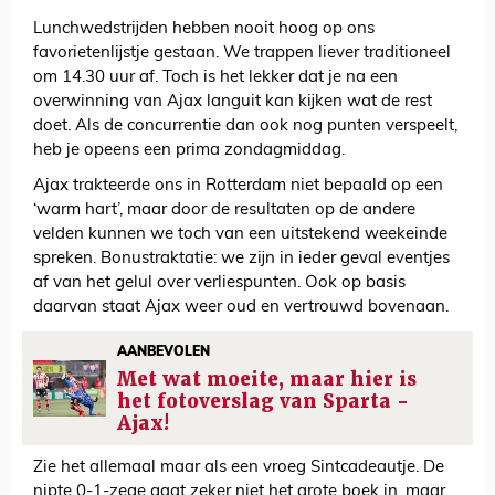
Lunchwedstrijden hebben nooit hoog op ons
favorietenlijstje gestaan. We trappen liever traditioneel
om 14.30 uur af. Toch is het lekker dat je na een
overwinning van Ajax languit kan kijken wat de rest
doet. Als de concurrentie dan ook nog punten verspeelt,
heb je opeens een prima zondagmiddag.
Ajax trakteerde ons in Rotterdam niet bepaald op een
‘warm hart’, maar door de resultaten op de andere
velden kunnen we toch van een uitstekend weekeinde
spreken. Bonustraktatie: we zijn in ieder geval eventjes
af van het gelul over verliespunten. Ook op basis
daarvan staat Ajax weer oud en vertrouwd bovenaan.
AANBEVOLEN
Met wat moeite, maar hier is
het fotoverslag van Sparta -
Ajax!
Zie het allemaal maar als een vroeg Sintcadeautje. De
nipte 0-1-zege gaat zeker niet het grote boek in, maar