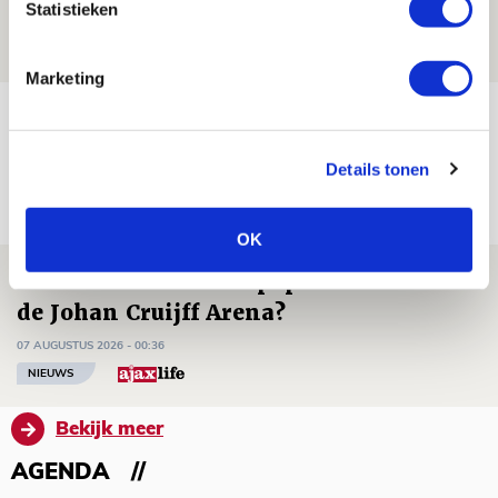
Statistieken
07 AUGUSTUS 2026 - 09:00
FOTOVERSLAG
Marketing
Míchel niet blij met resultaat en spel
na rust: ‘De focus nam af’
Details tonen
07 AUGUSTUS 2026 - 08:30
NIEUWS
OK
Is dit de laatste wallpaper van Godts in
de Johan Cruijff Arena?
07 AUGUSTUS 2026 - 00:36
NIEUWS
Bekijk meer
AGENDA