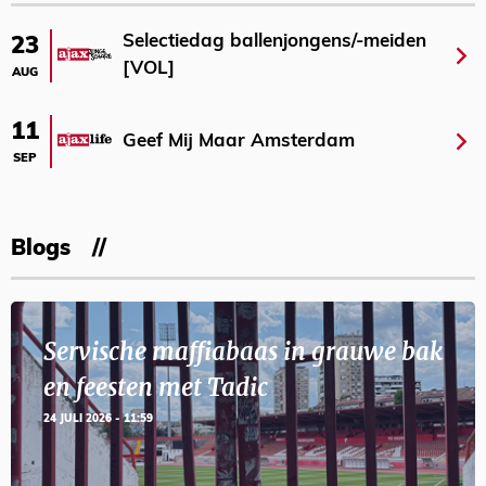
Selectiedag ballenjongens/-meiden
23
[VOL]
AUG
11
Geef Mij Maar Amsterdam
SEP
Blogs
Servische maffiabaas in grauwe bak
en feesten met Tadic
24 JULI 2026 - 11:59