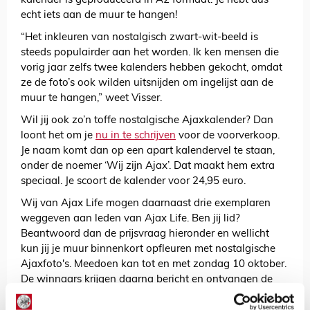
kalender is geproduceerd in A2 formaat. Je hebt dus
echt iets aan de muur te hangen!
“Het inkleuren van nostalgisch zwart-wit-beeld is
steeds populairder aan het worden. Ik ken mensen die
vorig jaar zelfs twee kalenders hebben gekocht, omdat
ze de foto’s ook wilden uitsnijden om ingelijst aan de
muur te hangen,” weet Visser.
Wil jij ook zo’n toffe nostalgische Ajaxkalender? Dan
loont het om je
nu in te schrijven
voor de voorverkoop.
Je naam komt dan op een apart kalendervel te staan,
onder de noemer ‘Wij zijn Ajax’. Dat maakt hem extra
speciaal. Je scoort de kalender voor 24,95 euro.
Wij van Ajax Life mogen daarnaast drie exemplaren
weggeven aan leden van Ajax Life. Ben jij lid?
Beantwoord dan de prijsvraag hieronder en wellicht
kun jij je muur binnenkort opfleuren met nostalgische
Ajaxfoto's. Meedoen kan tot en met zondag 10 oktober.
De winnaars krijgen daarna bericht en ontvangen de
kalender eind november.