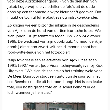
voor deze Ajaxkalender gebruik van de diensten van
Jakob Lagerweij, die verschillende foto’s uit de oude
doos op een fenomenale wijze kleur heeft gegeven. Dat
maakt de toch al toffe plaatjes nog indrukwekkender.
Zo krijgen we een bijzonder inkijkje in de geschiedenis
van Ajax, aan de hand van dertien iconische foto’s. We
zien Johan Cruijff schitteren tegen DWS, op 24 oktober
1965. De wedstrijd van zijn doorbraak. Normaal denk je
daarbij direct aan zwart-wit-beeld, maar nu spat het
rood-witte-tenue van het fotopapier!
“Mijn favoriet is een selectiefoto van Ajax uit seizoen
1991/1992,” vertelt Jaap Visser, schrijver/uitgever bij Kick
Uitgevers. “We zien de spelers op het trainingsveld voor
De Meer. Daarvoor staat een auto van de sponsor, met
Leo Beenhakker die uit het raam hangt. Het is een leuke
foto, een nostalgische foto en je schiet keihard in de
lach wanneer je hem ziet.”