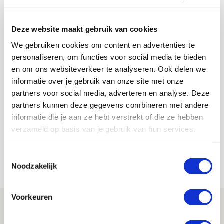
Hoe vaak scoorde Johan Cruijff in het duel
tussen DWS en Ajax in 1965?
Deze website maakt gebruik van cookies
Wil jij ook meedoen aan prijsvragen van
We gebruiken cookies om content en advertenties te
Supportersvereniging Ajax?
Sluit je dan snel aan
en
personaliseren, om functies voor social media te bieden
profiteer van deze en andere voordelen.
en om ons websiteverkeer te analyseren. Ook delen we
informatie over je gebruik van onze site met onze
partners voor social media, adverteren en analyse. Deze
De Redactie
partners kunnen deze gegevens combineren met andere
Bekijk alle berichten van De Redactie
informatie die je aan ze hebt verstrekt of die ze hebben
verzameld op basis van je gebruik van hun services.
Toestemmingsselectie
Net binnen //
Noodzakelijk
Voorkeuren
Volop enthousiasme in fotoverslag van
Europees treffen met Shelbourne