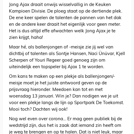
Jong Ajax draait onwijs wisselvallig in de Keuken
Kampioen Divisie. De ploeg staat op de dertiende plek.
De ene keer spelen de talenten de pannen van het dak
en de andere keer draait het eigenlijk voor geen meter.
Het is dus altijd effe afwachten welk Jong Ajax je te
zien krijgt, haha!
Maar hé, als ballenjongen of -meisje zie jij wel van
dichtbij of talenten als Sontje Hansen, Naci Ünüvar, Kjell
Scherpen of Youri Regeer goed genoeg zijn om
uiteindelijk een topspeler bij Ajax 1 te worden.
Om kans te maken op een plekje als ballenjongen/-
meisje moet je het juiste antwoord geven op de
prijsvraag hieronder. Meedoen kan tot en met
woensdag 13 januari. Win je? Dan nodigen we je uit
voor een plekje langs de lijn op Sportpark De Toekomst.
Mooi toch? Dachten wij ook!
Nog wel even over corona… Er mag geen publiek bij de
wedstrijd zijn, dus het is zaak dat iemand zin heeft om
je weg te brengen en op te halen. Dat is niet leuk, maar