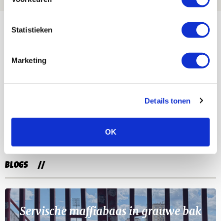
Bekijk meer
Statistieken
AGENDA
Marketing
Selectiedag ballenjongens/-meiden
23
[VOL]
AUG
Details tonen
11
Geef Mij Maar Amsterdam
SEP
OK
BLOGS
Servische maffiabaas in grauwe bak