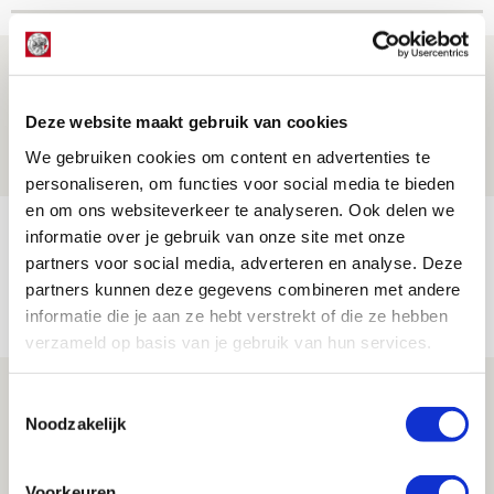
Drie dingen die je moet weten over PEC
Zwolle - Ajax
Deze website maakt gebruik van cookies
08 AUGUSTUS 2026 - 12:32
We gebruiken cookies om content en advertenties te
NIEUWS
personaliseren, om functies voor social media te bieden
en om ons websiteverkeer te analyseren. Ook delen we
Míchels elf: met welke formatie begin
informatie over je gebruik van onze site met onze
jij aan nieuw eredivisieseizoen?
partners voor social media, adverteren en analyse. Deze
partners kunnen deze gegevens combineren met andere
08 AUGUSTUS 2026 - 11:34
informatie die je aan ze hebt verstrekt of die ze hebben
NIEUWS
verzameld op basis van je gebruik van hun services.
Spelen bij Jong Ajax of Ajax 1? Dat
Toestemmingsselectie
maakt Abdalla ‘geen reet’ uit
Noodzakelijk
08 AUGUSTUS 2026 - 10:04
NIEUWS
Voorkeuren