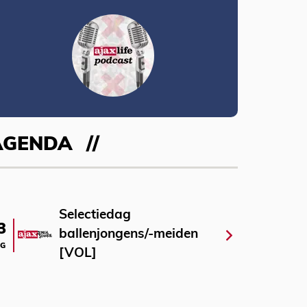
AGENDA
Selectiedag
3
ballenjongens/-meiden
G
[VOL]