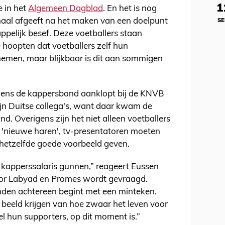
1
e in het
Algemeen Dagblad
. En het is nog
ignaal afgeeft na het maken van een doelpunt
SE
ppelijk besef. Deze voetballers staan
We hoopten dat voetballers zelf hun
emen, maar blijkbaar is dit aan sommigen
namens de kappersbond aanklopt bij de KNVB
t zijn Duitse collega's, want daar kwam de
d. Overigens zijn het niet alleen voetballers
 'nieuwe haren', tv-presentatoren moeten
 hetzelfde goede voorbeeld geven.
 kapperssalaris gunnen,” reageert Eussen
oor Labyad en Promes wordt gevraagd.
anden achtereen begint met een minteken.
 beeld krijgen van hoe zwaar het leven voor
l hun supporters, op dit moment is.”