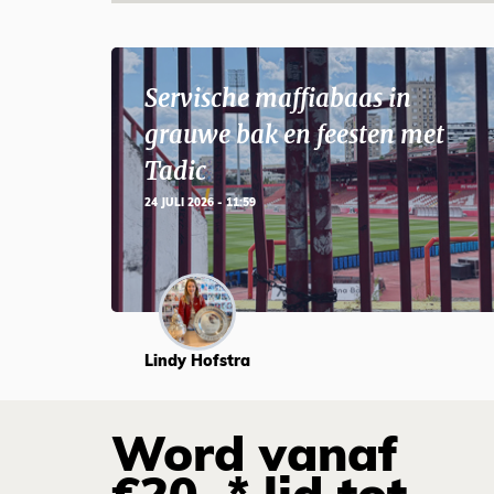
Servische maffiabaas in
grauwe bak en feesten met
Tadic
24 JULI 2026 - 11:59
Lindy Hofstra
Word vanaf