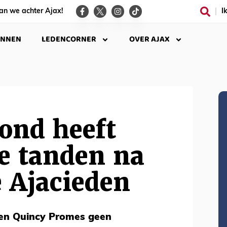
an we achter Ajax!
I
INNEN
LEDENCORNER
OVER AJAX
ond heeft
e tanden na
e Ajacieden
 en Quincy Promes geen