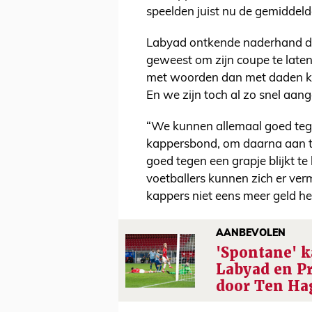
speelden juist nu de gemiddelde
Labyad ontkende naderhand dat
geweest om zijn coupe te laten
met woorden dan met daden ku
En we zijn toch al zo snel aan
“We kunnen allemaal goed teg
kappersbond, om daarna aan te
goed tegen een grapje blijkt t
voetballers kunnen zich er vermo
kappers niet eens meer geld h
AANBEVOLEN
'Spontane' 
Labyad en P
door Ten Ha