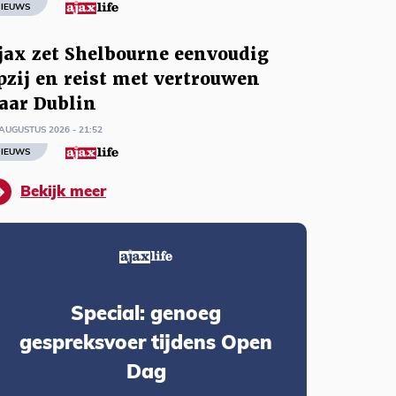
IEUWS
jax zet Shelbourne eenvoudig
pzij en reist met vertrouwen
aar Dublin
AUGUSTUS 2026 - 21:52
IEUWS
Bekijk meer
Special: genoeg
gespreksvoer tijdens Open
Dag