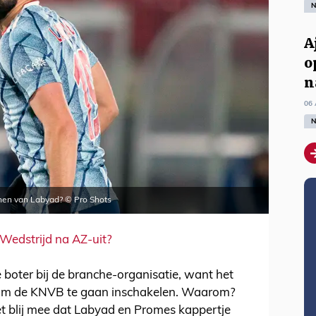
N
A
o
n
06 
N
hen van Labyad? © Pro Shots
 Wedstrijd na AZ-uit?
de boter bij de branche-organisatie, want het
a om de KNVB te gaan inschakelen. Waarom?
et blij mee dat Labyad en Promes kappertje