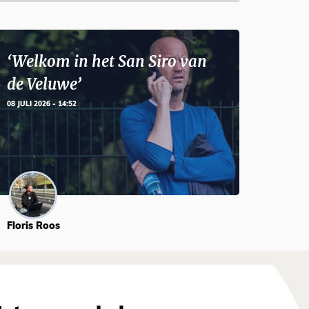
‘Welkom in het San Siro van
de Veluwe’
08 JULI 2026 - 14:52
Floris Roos