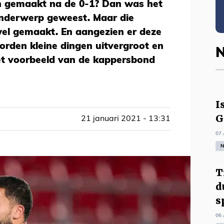
n gemaakt na de 0-1? Dan was het
onderwerp geweest. Maar die
el gemaakt. En aangezien er deze
rden kleine dingen uitvergroot en
N
t voorbeeld van de kappersbond
I
G
21 januari 2021 - 13:31
07 
N
T
d
s
06 