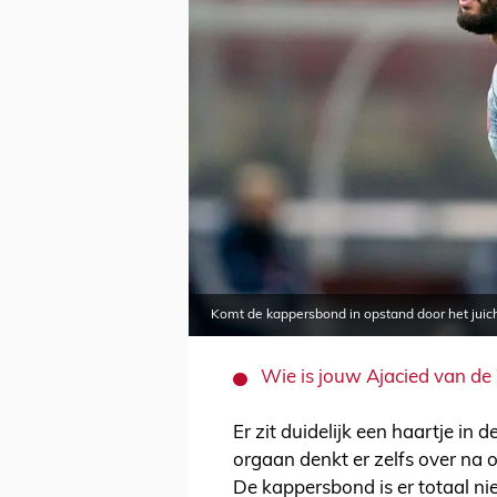
Komt de kappersbond in opstand door het juic
Wie is jouw Ajacied van de
Er zit duidelijk een haartje in 
orgaan denkt er zelfs over n
De kappersbond is er totaal ni