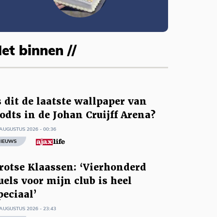
et binnen //
s dit de laatste wallpaper van
odts in de Johan Cruijff Arena?
AUGUSTUS 2026 - 00:36
IEUWS
rotse Klaassen: ‘Vierhonderd
uels voor mijn club is heel
peciaal’
AUGUSTUS 2026 - 23:43