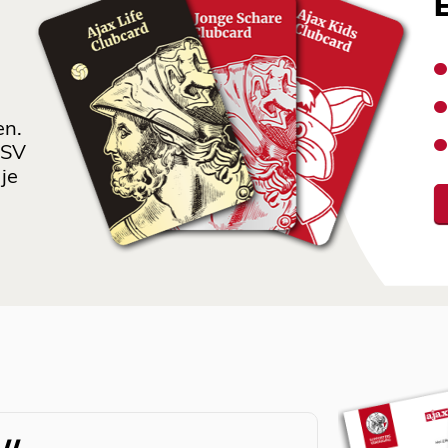
en.
 SV
je