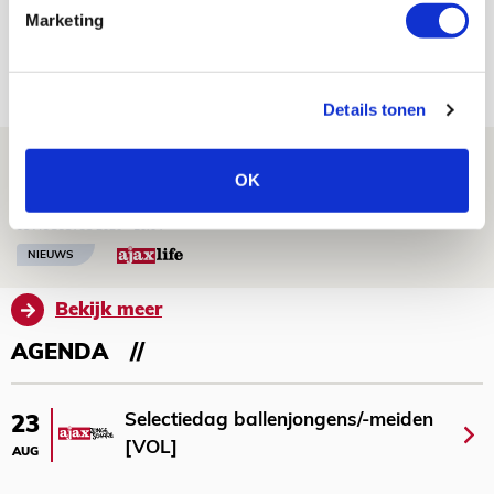
Míchels elf: met welke formatie begin
Marketing
jij aan nieuw eredivisieseizoen?
08 AUGUSTUS 2026 - 11:34
NIEUWS
Details tonen
Spelen bij Jong Ajax of Ajax 1? Dat
OK
maakt Abdalla ‘geen reet’ uit
08 AUGUSTUS 2026 - 10:04
NIEUWS
Bekijk meer
AGENDA
Selectiedag ballenjongens/-meiden
23
[VOL]
AUG