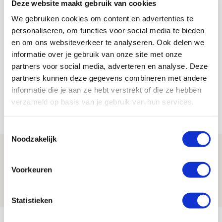
Deze website maakt gebruik van cookies
— AFC Ajax (@AFCAjax)
January 19, 2021
We gebruiken cookies om content en advertenties te
personaliseren, om functies voor social media te bieden
De Redactie
en om ons websiteverkeer te analyseren. Ook delen we
informatie over je gebruik van onze site met onze
Bekijk alle berichten van De Redactie
partners voor social media, adverteren en analyse. Deze
partners kunnen deze gegevens combineren met andere
informatie die je aan ze hebt verstrekt of die ze hebben
verzameld op basis van je gebruik van hun services.
Net binnen //
Toestemmingsselectie
Noodzakelijk
Drie dingen die je moet weten over PEC
Zwolle - Ajax
Voorkeuren
08 AUGUSTUS 2026 - 12:32
NIEUWS
Statistieken