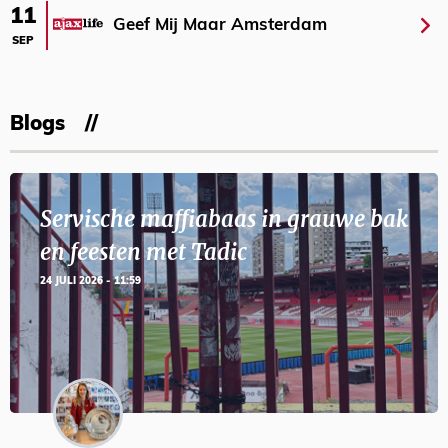
11
Geef Mij Maar Amsterdam
SEP
Blogs
Servische maffiabaas in grauwe bak
en feesten met Tadic
24 JULI 2026 - 11:59