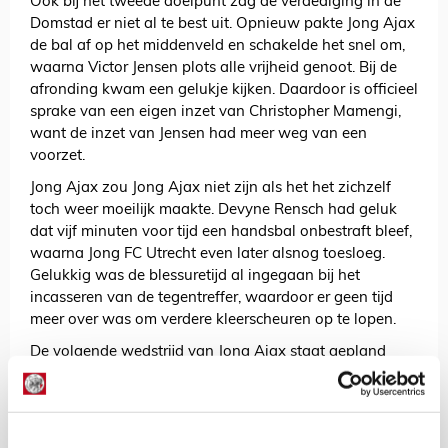
Ook bij het tweede doelpunt zag de verdediging in de
Domstad er niet al te best uit. Opnieuw pakte Jong Ajax
de bal af op het middenveld en schakelde het snel om,
waarna Victor Jensen plots alle vrijheid genoot. Bij de
afronding kwam een gelukje kijken. Daardoor is officieel
sprake van een eigen inzet van Christopher Mamengi,
want de inzet van Jensen had meer weg van een
voorzet.
Jong Ajax zou Jong Ajax niet zijn als het het zichzelf
toch weer moeilijk maakte. Devyne Rensch had geluk
dat vijf minuten voor tijd een handsbal onbestraft bleef,
waarna Jong FC Utrecht even later alsnog toesloeg.
Gelukkig was de blessuretijd al ingegaan bij het
incasseren van de tegentreffer, waardoor er geen tijd
meer over was om verdere kleerscheuren op te lopen.
De volgende wedstrijd van Jong Ajax staat gepland
voor maandag de 25ste. Dan komt Kowet op bezoek.
01:47 on the clock... ⏱
📌 Briannnnn Brobbeyyyyy
#jutjaj