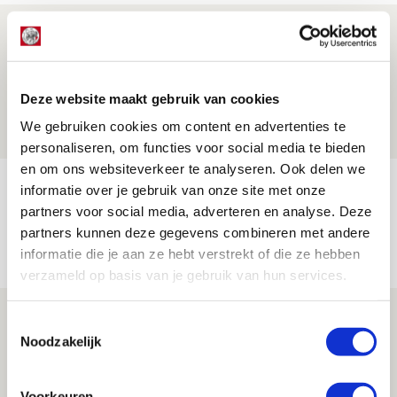
Reisverslag PEC-uit: geregisseerde
operatie onderweg naar
‘voetbaltempel’
Deze website maakt gebruik van cookies
09 AUGUSTUS 2026 - 18:53
We gebruiken cookies om content en advertenties te
BLOG
personaliseren, om functies voor social media te bieden
en om ons websiteverkeer te analyseren. Ook delen we
Brandt heeft veel vertrouwen in Ajax
informatie over je gebruik van onze site met onze
dat steeds beter wordt
partners voor social media, adverteren en analyse. Deze
partners kunnen deze gegevens combineren met andere
09 AUGUSTUS 2026 - 18:14
informatie die je aan ze hebt verstrekt of die ze hebben
NIEUWS
verzameld op basis van je gebruik van hun services.
Míchel: ‘Mentaliteit werd beter nadat
Toestemmingsselectie
ik wissels erin bracht’
Noodzakelijk
09 AUGUSTUS 2026 - 18:14
NIEUWS
Voorkeuren