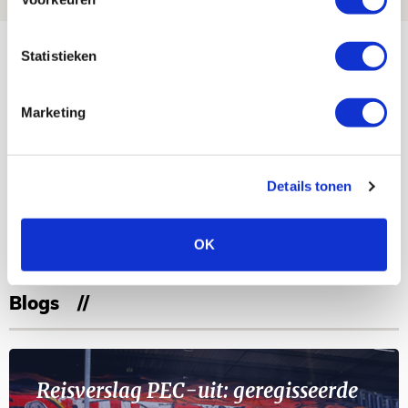
Bekijk meer
Statistieken
AGENDA
Marketing
Selectiedag ballenjongens/-meiden
23
[VOL]
AUG
Details tonen
11
Geef Mij Maar Amsterdam
SEP
OK
Blogs
Reisverslag PEC-uit: geregisseerde