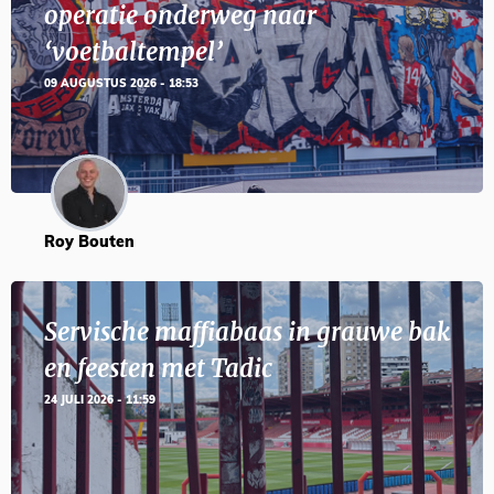
operatie onderweg naar
‘voetbaltempel’
09 AUGUSTUS 2026 - 18:53
Roy Bouten
Servische maffiabaas in grauwe bak
en feesten met Tadic
24 JULI 2026 - 11:59